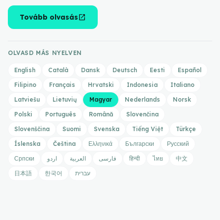
open_in_new
Tovább olvasás
OLVASD MÁS NYELVEN
English
Català
Dansk
Deutsch
Eesti
Español
Filipino
Français
Hrvatski
Indonesia
Italiano
Latviešu
Lietuvių
Magyar
Nederlands
Norsk
Polski
Português
Română
Slovenčina
Slovenščina
Suomi
Svenska
Tiếng Việt
Türkçe
Íslenska
Čeština
Ελληνικά
Български
Русский
Српски
اردو
العربية
فارسی
हिन्दी
ไทย
中文
日本語
한국어
עברית