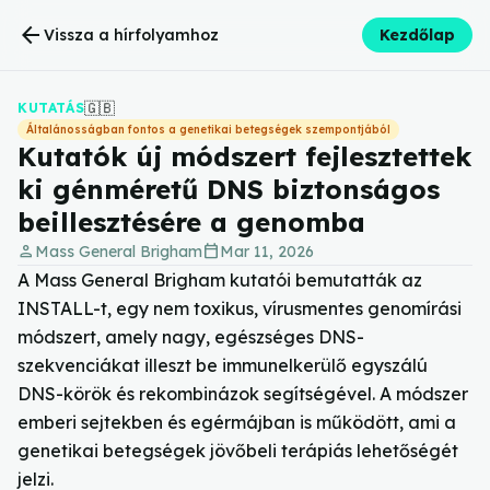
arrow_back
Vissza a hírfolyamhoz
Kezdőlap
🇬🇧
KUTATÁS
Általánosságban fontos a genetikai betegségek szempontjából
Kutatók új módszert fejlesztettek
ki génméretű DNS biztonságos
beillesztésére a genomba
person
calendar_today
Mass General Brigham
Mar 11, 2026
A Mass General Brigham kutatói bemutatták az
INSTALL-t, egy nem toxikus, vírusmentes genomírási
módszert, amely nagy, egészséges DNS-
szekvenciákat illeszt be immunelkerülő egyszálú
DNS-körök és rekombinázok segítségével. A módszer
emberi sejtekben és egérmájban is működött, ami a
genetikai betegségek jövőbeli terápiás lehetőségét
jelzi.