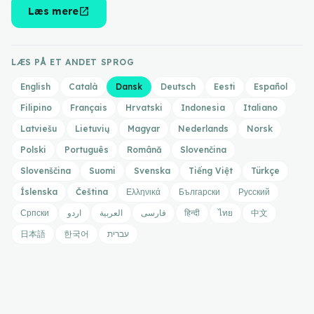
open_in_new
Læs mere
LÆS PÅ ET ANDET SPROG
English
Català
Dansk
Deutsch
Eesti
Español
Filipino
Français
Hrvatski
Indonesia
Italiano
Latviešu
Lietuvių
Magyar
Nederlands
Norsk
Polski
Português
Română
Slovenčina
Slovenščina
Suomi
Svenska
Tiếng Việt
Türkçe
Íslenska
Čeština
Ελληνικά
Български
Русский
Српски
اردو
العربية
فارسی
हिन्दी
ไทย
中文
日本語
한국어
עברית