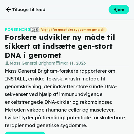
arrow_back
Tilbage til feed
Hjem
🇬🇧
FORSKNING
Vigtigt for genetiske sygdomme generelt
Forskere udvikler ny måde til
sikkert at indsætte gen-stort
DNA i genomet
person
calendar_today
Mass General Brigham
Mar 11, 2026
Mass General Brigham-forskere rapporterer om
INSTALL, en ikke-toksisk, virusfri metode til
genomskrivning, der indsætter store sunde DNA-
sekvenser ved hjælp af immunundvigende
enkeltstrengede DNA-cirkler og rekombinaser.
Metoden virkede i humane celler og muselever,
hvilket tyder på fremtidigt potentiale for skalerbare
terapier mod genetiske sygdomme.