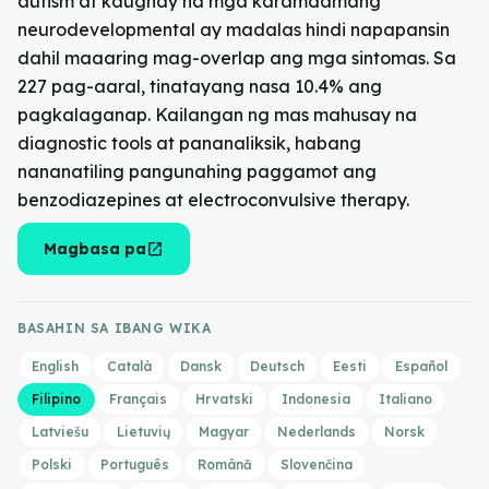
autism at kaugnay na mga karamdamang
neurodevelopmental ay madalas hindi napapansin
dahil maaaring mag-overlap ang mga sintomas. Sa
227 pag-aaral, tinatayang nasa 10.4% ang
pagkalaganap. Kailangan ng mas mahusay na
diagnostic tools at pananaliksik, habang
nananatiling pangunahing paggamot ang
benzodiazepines at electroconvulsive therapy.
open_in_new
Magbasa pa
BASAHIN SA IBANG WIKA
English
Català
Dansk
Deutsch
Eesti
Español
Filipino
Français
Hrvatski
Indonesia
Italiano
Latviešu
Lietuvių
Magyar
Nederlands
Norsk
Polski
Português
Română
Slovenčina