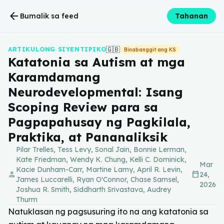
arrow_back
Bumalik sa feed
Tahanan
🇬🇧
ARTIKULONG SIYENTIPIKO
Binabanggit ang KS
Katatonia sa Autism at mga
Karamdamang
Neurodevelopmental: Isang
Scoping Review para sa
Pagpapahusay ng Pagkilala,
Praktika, at Pananaliksik
Pilar Trelles, Tess Levy, Sonal Jain, Bonnie Lerman,
Kate Friedman, Wendy K. Chung, Kelli C. Dominick,
Mar
Kacie Dunham-Carr, Martine Lamy, April R. Levin,
person
calendar_today
24,
James Luccarelli, Ryan O'Connor, Chase Samsel,
2026
Joshua R. Smith, Siddharth Srivastava, Audrey
Thurm
Natuklasan ng pagsusuring ito na ang katatonia sa