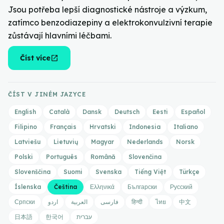
Jsou potřeba lepší diagnostické nástroje a výzkum,
zatímco benzodiazepiny a elektrokonvulzivní terapie
zůstávají hlavními léčbami.
open_in_new
Číst více
ČÍST V JINÉM JAZYCE
English
Català
Dansk
Deutsch
Eesti
Español
Filipino
Français
Hrvatski
Indonesia
Italiano
Latviešu
Lietuvių
Magyar
Nederlands
Norsk
Polski
Português
Română
Slovenčina
Slovenščina
Suomi
Svenska
Tiếng Việt
Türkçe
Íslenska
Čeština
Ελληνικά
Български
Русский
Српски
اردو
العربية
فارسی
हिन्दी
ไทย
中文
日本語
한국어
עברית