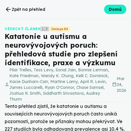
arrow_back
Zpět na přehled
Domů
🇬🇧
VĚDECKÝ ČLÁNEK
Zmiňuje KS
Katatonie u autismu a
neurovývojových poruch:
přehledová studie pro zlepšení
identifikace, praxe a výzkumu
Pilar Trelles, Tess Levy, Sonal Jain, Bonnie Lerman,
Kate Friedman, Wendy K. Chung, Kelli C. Dominick,
Mar
Kacie Dunham-Carr, Martine Lamy, April R. Levin,
person
calendar_today
24,
James Luccarelli, Ryan O'Connor, Chase Samsel,
2026
Joshua R. Smith, Siddharth Srivastava, Audrey
Thurm
Tento přehled zjistil, že katatonie u autismu a
souvisejících neurovývojových poruch často uniká
pozornosti, protože se příznaky mohou překrývat. Ve
227 studiích byla odhadovaná prevalence asi 10,4 %.