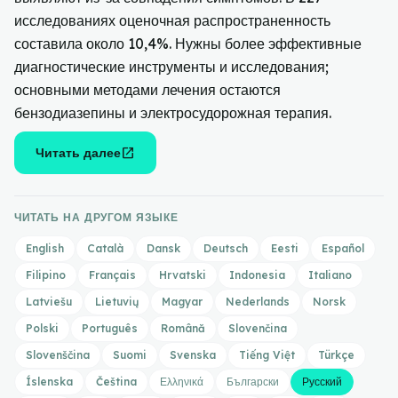
исследованиях оценочная распространенность
составила около 10,4%. Нужны более эффективные
диагностические инструменты и исследования;
основными методами лечения остаются
бензодиазепины и электросудорожная терапия.
open_in_new
Читать далее
ЧИТАТЬ НА ДРУГОМ ЯЗЫКЕ
English
Català
Dansk
Deutsch
Eesti
Español
Filipino
Français
Hrvatski
Indonesia
Italiano
Latviešu
Lietuvių
Magyar
Nederlands
Norsk
Polski
Português
Română
Slovenčina
Slovenščina
Suomi
Svenska
Tiếng Việt
Türkçe
Íslenska
Čeština
Ελληνικά
Български
Русский