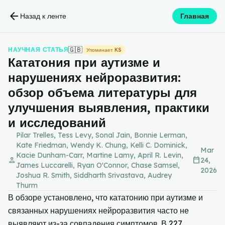
arrow_back
Назад к ленте
Главная
🇬🇧
НАУЧНАЯ СТАТЬЯ
Упоминает KS
Кататония при аутизме и
нарушениях нейроразвития:
обзор объема литературы для
улучшения выявления, практики
и исследований
Pilar Trelles, Tess Levy, Sonal Jain, Bonnie Lerman,
Kate Friedman, Wendy K. Chung, Kelli C. Dominick,
Mar
Kacie Dunham-Carr, Martine Lamy, April R. Levin,
person
calendar_today
24,
James Luccarelli, Ryan O'Connor, Chase Samsel,
2026
Joshua R. Smith, Siddharth Srivastava, Audrey
Thurm
В обзоре установлено, что кататонию при аутизме и
связанных нарушениях нейроразвития часто не
выявляют из-за совпадения симптомов. В 227