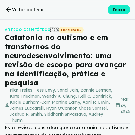
arrow_back
Voltar ao feed
Início
🇬🇧
ARTIGO CIENTÍFICO
Menciona KS
Catatonia no autismo e em
transtornos do
neurodesenvolvimento: uma
revisão de escopo para avançar
na identificação, prática e
pesquisa
Pilar Trelles, Tess Levy, Sonal Jain, Bonnie Lerman,
Kate Friedman, Wendy K. Chung, Kelli C. Dominick,
Mar
Kacie Dunham-Carr, Martine Lamy, April R. Levin,
person
calendar_today
24,
James Luccarelli, Ryan O'Connor, Chase Samsel,
2026
Joshua R. Smith, Siddharth Srivastava, Audrey
Thurm
Esta revisão constatou que a catatonia no autismo e