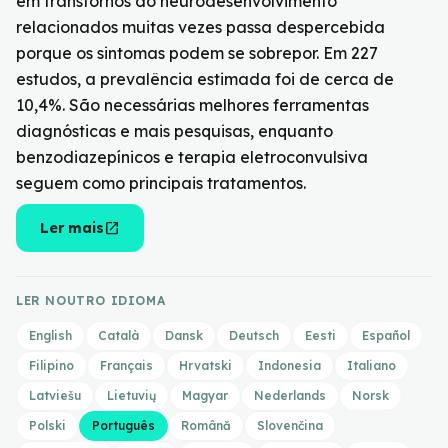
em transtornos do neurodesenvolvimento
relacionados muitas vezes passa despercebida
porque os sintomas podem se sobrepor. Em 227
estudos, a prevalência estimada foi de cerca de
10,4%. São necessárias melhores ferramentas
diagnósticas e mais pesquisas, enquanto
benzodiazepínicos e terapia eletroconvulsiva
seguem como principais tratamentos.
open_in_new
Ler mais
LER NOUTRO IDIOMA
English
Català
Dansk
Deutsch
Eesti
Español
Filipino
Français
Hrvatski
Indonesia
Italiano
Latviešu
Lietuvių
Magyar
Nederlands
Norsk
Polski
Português
Română
Slovenčina