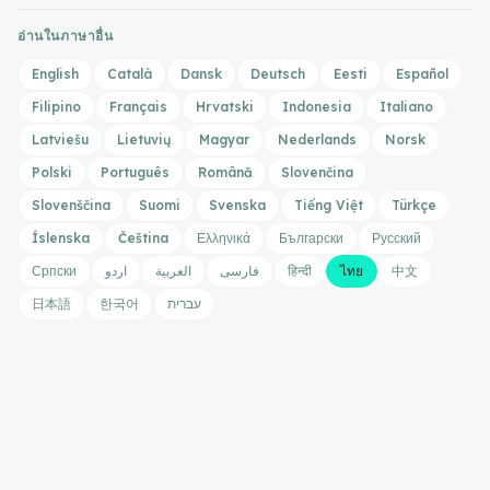
อ่านในภาษาอื่น
English
Català
Dansk
Deutsch
Eesti
Español
Filipino
Français
Hrvatski
Indonesia
Italiano
Latviešu
Lietuvių
Magyar
Nederlands
Norsk
Polski
Português
Română
Slovenčina
Slovenščina
Suomi
Svenska
Tiếng Việt
Türkçe
Íslenska
Čeština
Ελληνικά
Български
Русский
Српски
اردو
العربية
فارسی
हिन्दी
ไทย
中文
日本語
한국어
עברית