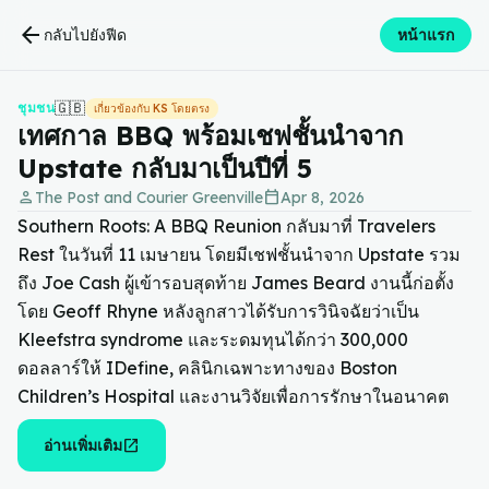
arrow_back
กลับไปยังฟีด
หน้าแรก
🇬🇧
ชุมชน
เกี่ยวข้องกับ KS โดยตรง
เทศกาล BBQ พร้อมเชฟชั้นนำจาก
Upstate กลับมาเป็นปีที่ 5
person
calendar_today
The Post and Courier Greenville
Apr 8, 2026
Southern Roots: A BBQ Reunion กลับมาที่ Travelers
Rest ในวันที่ 11 เมษายน โดยมีเชฟชั้นนำจาก Upstate รวม
ถึง Joe Cash ผู้เข้ารอบสุดท้าย James Beard งานนี้ก่อตั้ง
โดย Geoff Rhyne หลังลูกสาวได้รับการวินิจฉัยว่าเป็น
Kleefstra syndrome และระดมทุนได้กว่า 300,000
ดอลลาร์ให้ IDefine, คลินิกเฉพาะทางของ Boston
Children’s Hospital และงานวิจัยเพื่อการรักษาในอนาคต
open_in_new
อ่านเพิ่มเติม