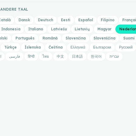
 ANDERE TAAL
Català
Dansk
Deutsch
Eesti
Español
Filipino
França
Indonesia
Italiano
Latviešu
Lietuvių
Magyar
Nederla
olski
Português
Română
Slovenčina
Slovenščina
Suomi
Türkçe
Íslenska
Čeština
Ελληνικά
Български
Русский
ا
فارسی
हिन्दी
ไทย
中文
日本語
한국어
עברית