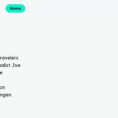
Home
ravelers
alist Joe
se
ton
ingen.