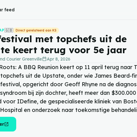
r feed
🇬🇧
AP
Direct gerelateerd aan KS
estival met topchefs uit de
te keert terug voor 5e jaar
calendar_today
nd Courier Greenville
Apr 8, 2026
Roots: A BBQ Reunion keert op 11 april terug naar T
 topchefs uit de Upstate, onder wie James Beard-fin
 festival, opgericht door Geoff Rhyne na de diagno
-syndroom bij zijn dochter, heeft meer dan $300.000
 voor IDefine, de gespecialiseerde kliniek van Bos
s Hospital en onderzoek naar toekomstige behandel
open_in_new
er