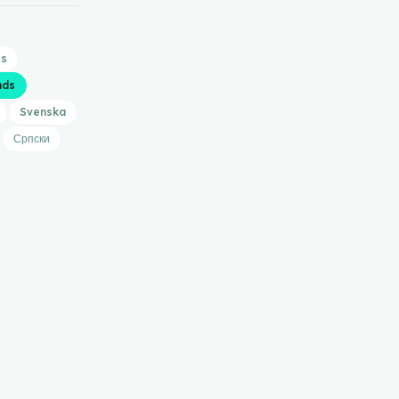
is
nds
Svenska
Српски