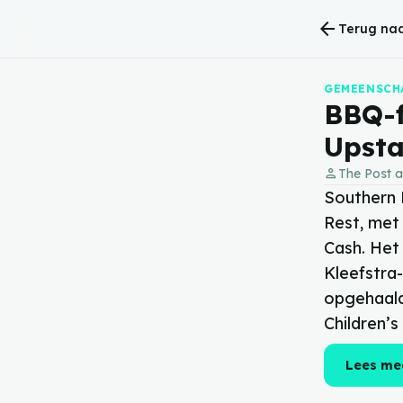
arrow_back
Terug naa
GEMEENSCH
BBQ-f
Upsta
person
The Post a
Southern 
Rest, met
Cash. Het
Kleefstra
opgehaald
Children’
Lees me