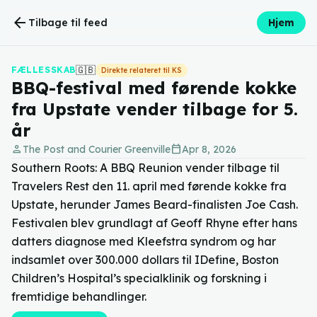
arrow_back
Tilbage til feed
Hjem
🇬🇧
FÆLLESSKAB
Direkte relateret til KS
BBQ-festival med førende kokke
fra Upstate vender tilbage for 5.
år
person
calendar_today
The Post and Courier Greenville
Apr 8, 2026
Southern Roots: A BBQ Reunion vender tilbage til
Travelers Rest den 11. april med førende kokke fra
Upstate, herunder James Beard-finalisten Joe Cash.
Festivalen blev grundlagt af Geoff Rhyne efter hans
datters diagnose med Kleefstra syndrom og har
indsamlet over 300.000 dollars til IDefine, Boston
Children’s Hospital’s specialklinik og forskning i
fremtidige behandlinger.