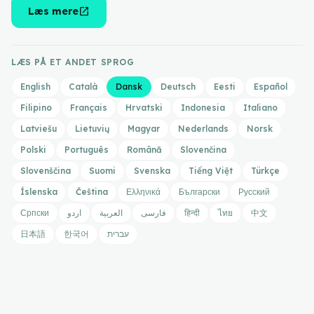
open_in_new
Læs mere
LÆS PÅ ET ANDET SPROG
English
Català
Dansk
Deutsch
Eesti
Español
Filipino
Français
Hrvatski
Indonesia
Italiano
Latviešu
Lietuvių
Magyar
Nederlands
Norsk
Polski
Português
Română
Slovenčina
Slovenščina
Suomi
Svenska
Tiếng Việt
Türkçe
Íslenska
Čeština
Ελληνικά
Български
Русский
Српски
اردو
العربية
فارسی
हिन्दी
ไทย
中文
日本語
한국어
עברית