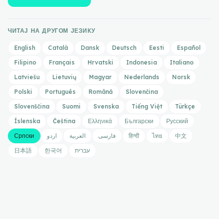
ЧИТАЈ НА ДРУГОМ ЈЕЗИКУ
English
Català
Dansk
Deutsch
Eesti
Español
Filipino
Français
Hrvatski
Indonesia
Italiano
Latviešu
Lietuvių
Magyar
Nederlands
Norsk
Polski
Português
Română
Slovenčina
Slovenščina
Suomi
Svenska
Tiếng Việt
Türkçe
Íslenska
Čeština
Ελληνικά
Български
Русский
Српски
اردو
العربية
فارسی
हिन्दी
ไทย
中文
日本語
한국어
עברית