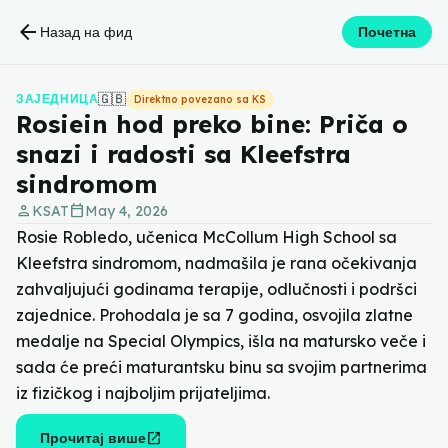
arrow_back
Назад на фид
Почетна
🇬🇧
ЗАЈЕДНИЦА
Direktno povezano sa KS
Rosiein hod preko bine: Priča o
snazi i radosti sa Kleefstra
sindromom
person
calendar_today
KSAT
May 4, 2026
Rosie Robledo, učenica McCollum High School sa
Kleefstra sindromom, nadmašila je rana očekivanja
zahvaljujući godinama terapije, odlučnosti i podršci
zajednice. Prohodala je sa 7 godina, osvojila zlatne
medalje na Special Olympics, išla na matursko veče i
sada će preći maturantsku binu sa svojim partnerima
iz fizičkog i najboljim prijateljima.
open_in_new
Прочитај више