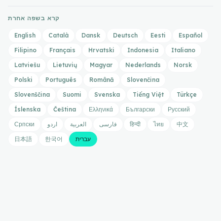
קרא בשפה אחרת
English
Català
Dansk
Deutsch
Eesti
Español
Filipino
Français
Hrvatski
Indonesia
Italiano
Latviešu
Lietuvių
Magyar
Nederlands
Norsk
Polski
Português
Română
Slovenčina
Slovenščina
Suomi
Svenska
Tiếng Việt
Türkçe
Íslenska
Čeština
Ελληνικά
Български
Русский
中文
ไทย
हिन्दी
فارسی
العربية
اردو
Српски
עברית
한국어
日本語