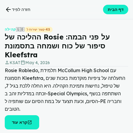
arrow_back
דף הבית
חזרה לפיד
🇬🇧
קהילה
קשור ישירות ל-KS
ההליכה של Rosie על פני הבמה:
סיפור של כוח ושמחה בתסמונת
Kleefstra
person
calendar_today
KSAT
May 4, 2026
Rosie Robledo, תלמידת McCollum High School עם
תסמונת Kleefstra, התעלתה על ציפיות מוקדמות בזכות שנים
של טיפול, נחישות ותמיכת הקהילה. היא החלה ללכת בגיל 7,
זכתה במדליות זהב ב-Special Olympics, השתתפה בנשף
הסיום, וכעת תצעד על במת הסיום עם שותפיה ל-PE וחבריה
הטובים.
open_in_new
קרא עוד