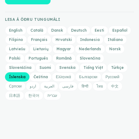
LESA Á ÖÐRU TUNGUMÁLI
English
Català
Dansk
Deutsch
Eesti
Español
Filipino
Français
Hrvatski
Indonesia
Italiano
Latviešu
Lietuvių
Magyar
Nederlands
Norsk
Polski
Português
Română
Slovenčina
Slovenščina
Suomi
Svenska
Tiếng Việt
Türkçe
Íslenska
Čeština
Ελληνικά
Български
Русский
Српски
اردو
العربية
فارسی
हिन्दी
ไทย
中文
日本語
한국어
עברית