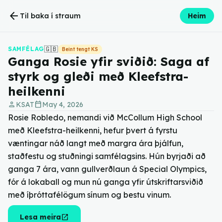
arrow_back
Til baka í straum
Heim
🇬🇧
SAMFÉLAG
Beint tengt KS
Ganga Rosie yfir sviðið: Saga af
styrk og gleði með Kleefstra-
heilkenni
person
calendar_today
KSAT
May 4, 2026
Rosie Robledo, nemandi við McCollum High School
með Kleefstra-heilkenni, hefur þvert á fyrstu
væntingar náð langt með margra ára þjálfun,
staðfestu og stuðningi samfélagsins. Hún byrjaði að
ganga 7 ára, vann gullverðlaun á Special Olympics,
fór á lokaball og mun nú ganga yfir útskriftarsviðið
með íþróttafélögum sínum og bestu vinum.
open_in_new
Lesa meira