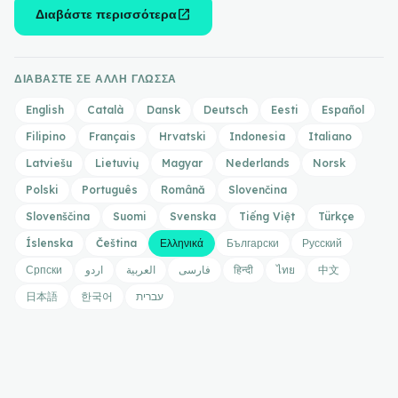
open_in_new
Διαβάστε περισσότερα
ΔΙΑΒΆΣΤΕ ΣΕ ΆΛΛΗ ΓΛΏΣΣΑ
English
Català
Dansk
Deutsch
Eesti
Español
Filipino
Français
Hrvatski
Indonesia
Italiano
Latviešu
Lietuvių
Magyar
Nederlands
Norsk
Polski
Português
Română
Slovenčina
Slovenščina
Suomi
Svenska
Tiếng Việt
Türkçe
Íslenska
Čeština
Ελληνικά
Български
Русский
Српски
اردو
العربية
فارسی
हिन्दी
ไทย
中文
日本語
한국어
עברית