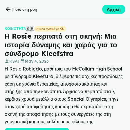
arrow_back
Πίσω στη ροή
Αρχική
🇬🇧
ΚΟΙΝΌΤΗΤΑ
Άμεσα σχετικό με KS
Η Rosie περπατά στη σκηνή: Μια
ιστορία δύναμης και χαράς για το
σύνδρομο Kleefstra
person
calendar_today
KSAT
May 4, 2026
Η Rosie Robledo, μαθήτρια του McCollum High School
με σύνδρομο Kleefstra, διέψευσε τις αρχικές προσδοκίες
χάρη σε χρόνια θεραπείας, αποφασιστικότητας και
στήριξης από την κοινότητα. Άρχισε να περπατά στα 7,
κέρδισε χρυσά μετάλλια στους Special Olympics, πήγε
στον χορό αποφοίτησης και τώρα θα περπατήσει στη
σκηνή της αποφοίτησης με τους συνεργάτες της στη
γυμναστική και τους καλύτερους φίλους της.