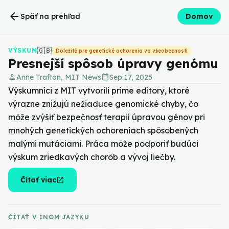
arrow_back
Späť na prehľad
Domov
🇬🇧
VÝSKUM
Dôležité pre genetické ochorenia vo všeobecnosti
Presnejší spôsob úpravy genómu
person
calendar_today
Anne Trafton, MIT News
Sep 17, 2025
Výskumníci z MIT vytvorili prime editory, ktoré
výrazne znižujú nežiaduce genomické chyby, čo
môže zvýšiť bezpečnosť terapií úpravou génov pri
mnohých genetických ochoreniach spôsobených
malými mutáciami. Práca môže podporiť budúci
výskum zriedkavých chorôb a vývoj liečby.
open_in_new
Čítať viac
ČÍTAŤ V INOM JAZYKU