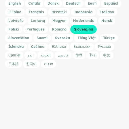
English
Català
Dansk
Deutsch
Eesti
Español
Filipino
Français
Hrvatski
Indonesia
Italiano
Latviešu
Lietuvių
Magyar
Nederlands
Norsk
Polski
Português
Română
Slovenčina
Slovenščina
Suomi
Svenska
Tiếng Việt
Türkçe
Íslenska
Čeština
Ελληνικά
Български
Русский
Српски
اردو
العربية
فارسی
हिन्दी
ไทย
中文
日本語
한국어
עברית