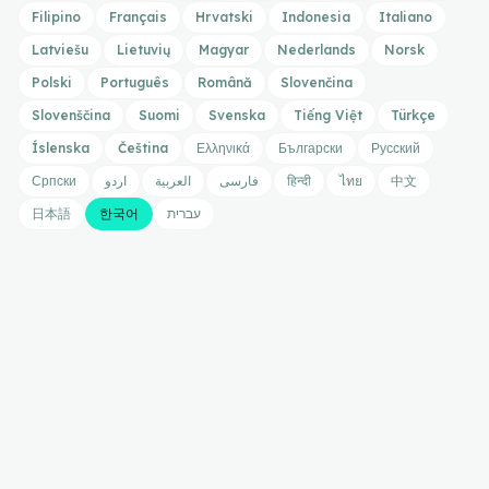
Filipino
Français
Hrvatski
Indonesia
Italiano
Latviešu
Lietuvių
Magyar
Nederlands
Norsk
Polski
Português
Română
Slovenčina
Slovenščina
Suomi
Svenska
Tiếng Việt
Türkçe
Íslenska
Čeština
Ελληνικά
Български
Русский
Српски
اردو
العربية
فارسی
हिन्दी
ไทย
中文
日本語
한국어
עברית