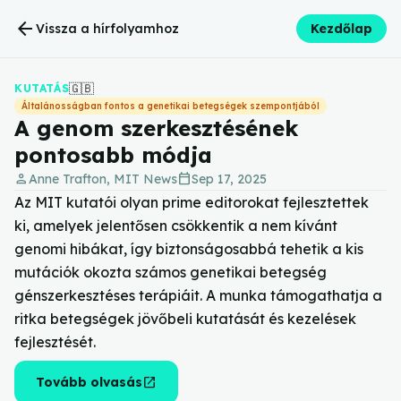
arrow_back
Vissza a hírfolyamhoz
Kezdőlap
🇬🇧
KUTATÁS
Általánosságban fontos a genetikai betegségek szempontjából
A genom szerkesztésének
pontosabb módja
person
calendar_today
Anne Trafton, MIT News
Sep 17, 2025
Az MIT kutatói olyan prime editorokat fejlesztettek
ki, amelyek jelentősen csökkentik a nem kívánt
genomi hibákat, így biztonságosabbá tehetik a kis
mutációk okozta számos genetikai betegség
génszerkesztéses terápiáit. A munka támogathatja a
ritka betegségek jövőbeli kutatását és kezelések
fejlesztését.
open_in_new
Tovább olvasás