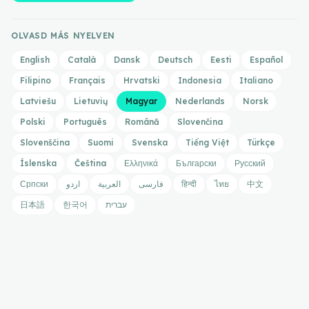
OLVASD MÁS NYELVEN
English
Català
Dansk
Deutsch
Eesti
Español
Filipino
Français
Hrvatski
Indonesia
Italiano
Latviešu
Lietuvių
Magyar
Nederlands
Norsk
Polski
Português
Română
Slovenčina
Slovenščina
Suomi
Svenska
Tiếng Việt
Türkçe
Íslenska
Čeština
Ελληνικά
Български
Русский
Српски
اردو
العربية
فارسی
हिन्दी
ไทย
中文
日本語
한국어
עברית