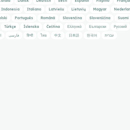
Català
Dansk
Deutsch
Eesti
Español
Filipino
França
Indonesia
Italiano
Latviešu
Lietuvių
Magyar
Nederla
olski
Português
Română
Slovenčina
Slovenščina
Suomi
Türkçe
Íslenska
Čeština
Ελληνικά
Български
Русский
ا
فارسی
हिन्दी
ไทย
中文
日本語
한국어
עברית