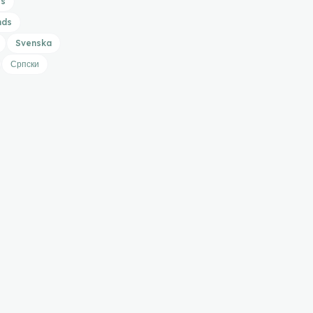
is
nds
Svenska
Српски