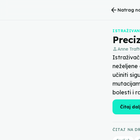
arrow_back
Natrag n
ISTRAŽIVAN
Preci
person
Anne Traf
Istraživač
neželjene
učiniti s
mutacijama
bolesti i r
Čitaj dal
ČITAJ NA D