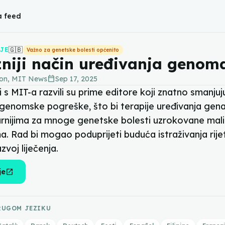
a feed
🇬🇧
JE
Važno za genetske bolesti općenito
zniji način uređivanja genom
calendar_today
ton, MIT News
Sep 17, 2025
i s MIT-a razvili su prime editore koji znatno smanjuj
 genomske pogreške, što bi terapije uređivanja gen
igurnijima za mnoge genetske bolesti uzrokovane mal
. Rad bi mogao poduprijeti buduća istraživanja rije
azvoj liječenja.
open_in_new
je
RUGOM JEZIKU