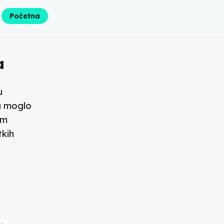
Početna
a
u
a moglo
im
tkih