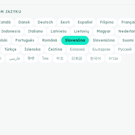
OM JAZYKU
Català
Dansk
Deutsch
Eesti
Español
Filipino
França
Indonesia
Italiano
Latviešu
Lietuvių
Magyar
Nederla
olski
Português
Română
Slovenčina
Slovenščina
Suomi
Türkçe
Íslenska
Čeština
Ελληνικά
Български
Русский
ا
فارسی
हिन्दी
ไทย
中文
日本語
한국어
עברית