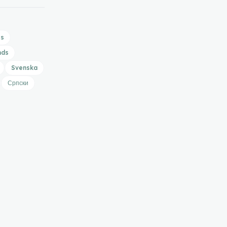
is
nds
Svenska
Српски