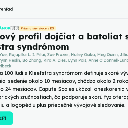
rehľad
🇬🇧
LÁNOK
Priamo súvisiace s KS
ový profil dojčiat a batoliat 
stra syndrómom
ue, Rajapillai L. I. Pillai, Zoë Frazier, Hailey Osika, Meg Quinn, Jilli
rynn Heslin, Bo Zhang, Kira A. Dies, Lynn Pais, Anne O'Donnell-Luri
rlbeck
ia 100 ľudí s Kleefstra syndrómom definuje skoré vý
ia: sedenie okolo 10 mesiacov, chôdza okolo 2 rok
lo 24 mesiacov. Capute Scales ukázali oneskorenia v
rických zručnostiach, čo podporuje skorú fyzioterap
iu a logopédiu plus priebežné vývojové sledovanie.
open_in_new
c