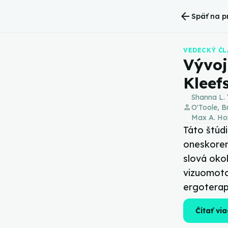
arrow_back
Späť na p
VEDECKÝ Č
Vývoj
Kleef
Shanna L. Y
person
O'Toole, B
Max A. Ho
Táto štúd
oneskoren
slová oko
vizuomoto
ergoterap
Čítať via