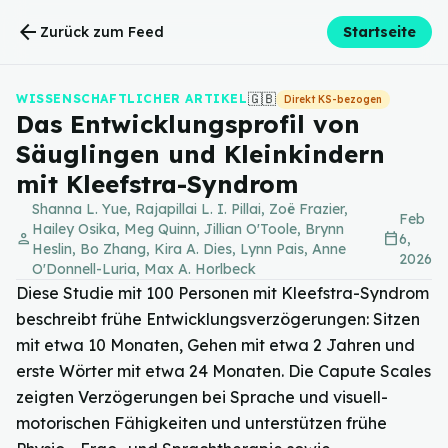
arrow_back
Zurück zum Feed
Startseite
🇬🇧
WISSENSCHAFTLICHER ARTIKEL
Direkt KS-bezogen
Das Entwicklungsprofil von
Säuglingen und Kleinkindern
mit Kleefstra-Syndrom
Shanna L. Yue, Rajapillai L. I. Pillai, Zoë Frazier,
Feb
Hailey Osika, Meg Quinn, Jillian O'Toole, Brynn
person
calendar_today
6,
Heslin, Bo Zhang, Kira A. Dies, Lynn Pais, Anne
2026
O'Donnell-Luria, Max A. Horlbeck
Diese Studie mit 100 Personen mit Kleefstra-Syndrom
beschreibt frühe Entwicklungsverzögerungen: Sitzen
mit etwa 10 Monaten, Gehen mit etwa 2 Jahren und
erste Wörter mit etwa 24 Monaten. Die Capute Scales
zeigten Verzögerungen bei Sprache und visuell-
motorischen Fähigkeiten und unterstützen frühe