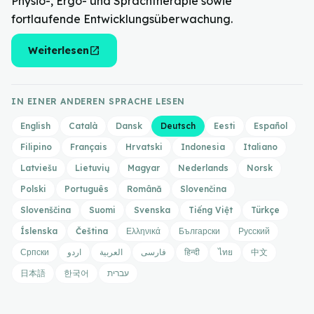
Physio-, Ergo- und Sprachtherapie sowie
fortlaufende Entwicklungsüberwachung.
open_in_new
Weiterlesen
IN EINER ANDEREN SPRACHE LESEN
English
Català
Dansk
Deutsch
Eesti
Español
Filipino
Français
Hrvatski
Indonesia
Italiano
Latviešu
Lietuvių
Magyar
Nederlands
Norsk
Polski
Português
Română
Slovenčina
Slovenščina
Suomi
Svenska
Tiếng Việt
Türkçe
Íslenska
Čeština
Ελληνικά
Български
Русский
Српски
اردو
العربية
فارسی
हिन्दी
ไทย
中文
日本語
한국어
עברית