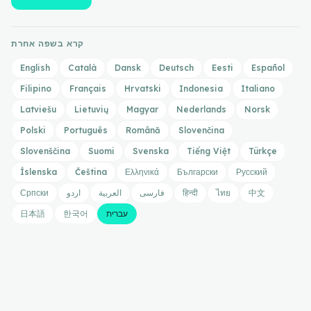
קרא בשפה אחרת
English
Català
Dansk
Deutsch
Eesti
Español
Filipino
Français
Hrvatski
Indonesia
Italiano
Latviešu
Lietuvių
Magyar
Nederlands
Norsk
Polski
Português
Română
Slovenčina
Slovenščina
Suomi
Svenska
Tiếng Việt
Türkçe
Íslenska
Čeština
Ελληνικά
Български
Русский
中文
ไทย
हिन्दी
فارسی
العربية
اردو
Српски
עברית
한국어
日本語