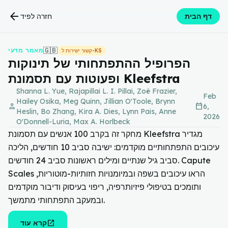
arrow_back
דף הבית
חזרה לפיד
🇬🇧
מאמר מדעי
קשור ישירות ל-KS
הפרופיל ההתפתחותי של תינוקות
ופעוטות עם תסמונת Kleefstra
Shanna L. Yue, Rajapillai L. I. Pillai, Zoë Frazier,
Feb
Hailey Osika, Meg Quinn, Jillian O'Toole, Brynn
person
calendar_today
6,
Heslin, Bo Zhang, Kira A. Dies, Lynn Pais, Anne
2026
O'Donnell-Luria, Max A. Horlbeck
מחקר זה בקרב 100 אנשים עם תסמונת Kleefstra מגדיר
עיכובים התפתחותיים מוקדמים: ישיבה סביב 10 חודשים, הליכה
סביב גיל שנתיים ומילים ראשונות סביב 24 חודשים. Capute
Scales הראו עיכובים בשפה ובמיומנויות חזותיות-מוטוריות,
ותומכים בטיפולי פיזיותרפיה, ריפוי בעיסוק ודיבור מוקדמים
ובמעקב התפתחותי מתמשך.
open_in_new
קרא עוד