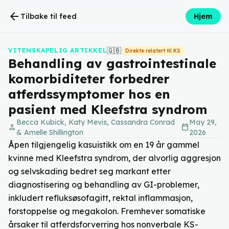
arrow_back
Tilbake til feed
Hjem
🇬🇧
VITENSKAPELIG ARTIKKEL
Direkte relatert til KS
Behandling av gastrointestinale
komorbiditeter forbedrer
atferdssymptomer hos en
pasient med Kleefstra syndrom
Becca Kubick, Katy Mevis, Cassandra Conrad
May 29,
person
calendar_today
& Amelle Shillington
2026
Åpen tilgjengelig kasuistikk om en 19 år gammel
kvinne med Kleefstra syndrom, der alvorlig aggresjon
og selvskading bedret seg markant etter
diagnostisering og behandling av GI-problemer,
inkludert refluksøsofagitt, rektal inflammasjon,
forstoppelse og megakolon. Fremhever somatiske
årsaker til atferdsforverring hos nonverbale KS-