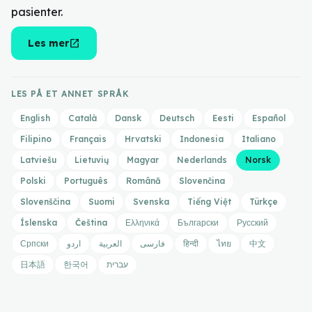
pasienter.
open_in_new
Les mer
LES PÅ ET ANNET SPRÅK
English
Català
Dansk
Deutsch
Eesti
Español
Filipino
Français
Hrvatski
Indonesia
Italiano
Latviešu
Lietuvių
Magyar
Nederlands
Norsk
Polski
Português
Română
Slovenčina
Slovenščina
Suomi
Svenska
Tiếng Việt
Türkçe
Íslenska
Čeština
Ελληνικά
Български
Русский
Српски
اردو
العربية
فارسی
हिन्दी
ไทย
中文
日本語
한국어
עברית