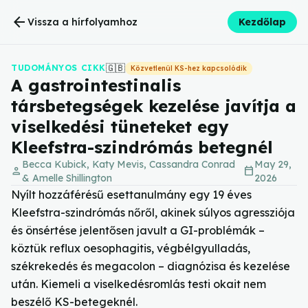
arrow_back
Vissza a hírfolyamhoz
Kezdőlap
🇬🇧
TUDOMÁNYOS CIKK
Közvetlenül KS-hez kapcsolódik
A gastrointestinalis
társbetegségek kezelése javítja a
viselkedési tüneteket egy
Kleefstra-szindrómás betegnél
Becca Kubick, Katy Mevis, Cassandra Conrad
May 29,
person
calendar_today
& Amelle Shillington
2026
Nyílt hozzáférésű esettanulmány egy 19 éves
Kleefstra-szindrómás nőről, akinek súlyos agressziója
és önsértése jelentősen javult a GI-problémák –
köztük reflux oesophagitis, végbélgyulladás,
székrekedés és megacolon – diagnózisa és kezelése
után. Kiemeli a viselkedésromlás testi okait nem
beszélő KS-betegeknél.