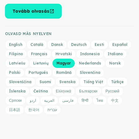
open_in_new
Tovább olvasás
OLVASD MÁS NYELVEN
English
Català
Dansk
Deutsch
Eesti
Español
Filipino
Français
Hrvatski
Indonesia
Italiano
Latviešu
Lietuvių
Magyar
Nederlands
Norsk
Polski
Português
Română
Slovenčina
Slovenščina
Suomi
Svenska
Tiếng Việt
Türkçe
Íslenska
Čeština
Ελληνικά
Български
Русский
Српски
اردو
العربية
فارسی
हिन्दी
ไทย
中文
日本語
한국어
עברית