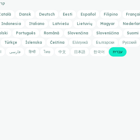
קרא
Català
Dansk
Deutsch
Eesti
Español
Filipino
França
Indonesia
Italiano
Latviešu
Lietuvių
Magyar
Nederla
olski
Português
Română
Slovenčina
Slovenščina
Suomi
Türkçe
Íslenska
Čeština
Ελληνικά
Български
Русский
עברית
한국어
日本語
中文
ไทย
हिन्दी
فارسی
ا