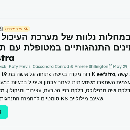
🇧
קשור ישירות ל-KS
במחלות נלוות של מערכת העיכול
נים התנהגותיים במטופלת עם ת
stra
calendar_today
ck, Katy Mevis, Cassandra Conrad & Amelle Shillington
May 29,
דוח
עצמית השתפרו משמעותית לאחר אבחון וטיפול בבעיות במער
דלקת ושט מרפלוקס, דלקת בפי הטבעת, עצירות ומגקולון. מד
סומטיים להחמרה התנהגותית במטופלי KS שאינם מילוליים.
new