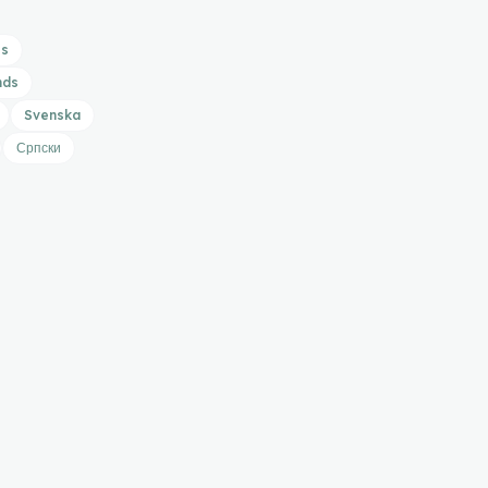
is
nds
Svenska
Српски