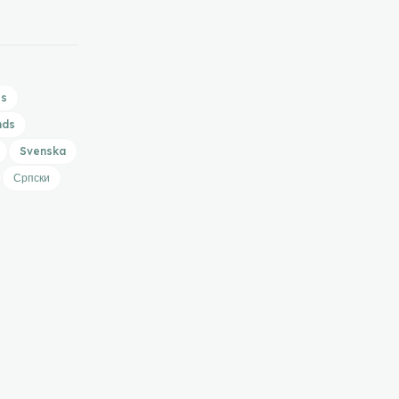
is
nds
Svenska
Српски