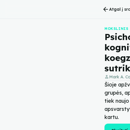
arrow_back
Atgal į sr
MOKSLINIS 
Psich
kogni
koegz
sutri
person
Mark A. Co
Šioje apžv
grupės, ap
tiek naujo
apsvarstyt
kartu.