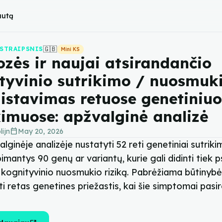
autą
🇬🇧
STRAIPSNIS
Mini KS
ozės ir naujai atsirandančio
tyvinio sutrikimo / nuosmuk
istavimas retuose genetiniuo
kimuose: apžvalginė analizė
calendar_today
lijn
May 20, 2026
alginėje analizėje nustatyti 52 reti genetiniai sutrikim
imantys 90 genų ar variantų, kurie gali didinti tiek p
 kognityvinio nuosmukio riziką. Pabrėžiama būtinybė
i retas genetines priežastis, kai šie simptomai pasir