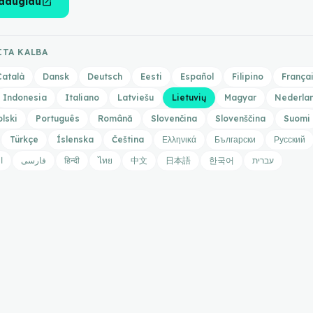
open_in_new
 daugiau
ITA KALBA
Català
Dansk
Deutsch
Eesti
Español
Filipino
França
Indonesia
Italiano
Latviešu
Lietuvių
Magyar
Nederla
olski
Português
Română
Slovenčina
Slovenščina
Suomi
Türkçe
Íslenska
Čeština
Ελληνικά
Български
Русский
ا
فارسی
हिन्दी
ไทย
中文
日本語
한국어
עברית