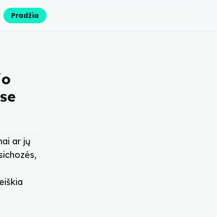
Pradžia
io
se
ai ar jų
sichozės,
eiškia