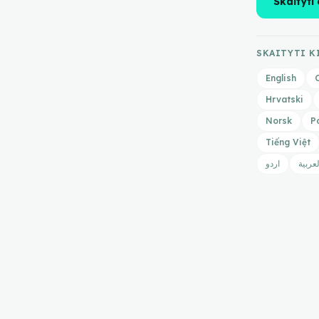
Skaityti
SKAITYTI K
English
Hrvatski
Norsk
P
Tiếng Việt
لعربية
اردو