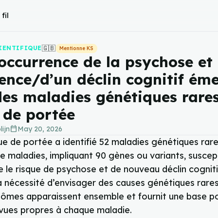
fil
🇬🇧
IENTIFIQUE
Mentionne KS
occurrence de la psychose et
ience/d’un déclin cognitif ém
les maladies génétiques rares
 de portée
calendar_today
lijn
May 20, 2026
ue de portée a identifié 52 maladies génétiques rar
e maladies, impliquant 90 gènes ou variants, suscep
e le risque de psychose et de nouveau déclin cognitif
a nécessité d’envisager des causes génétiques rare
ômes apparaissent ensemble et fournit une base p
evues propres à chaque maladie.