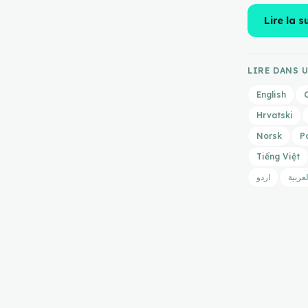
Lire la s
LIRE DANS 
English
Hrvatski
Norsk
P
Tiếng Việt
لعربية
اردو