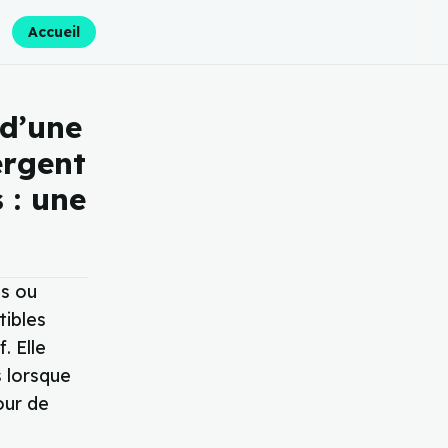
Accueil
 d’une
ergent
 : une
es ou
tibles
. Elle
s lorsque
our de