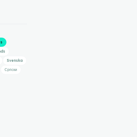
is
nds
Svenska
Српски