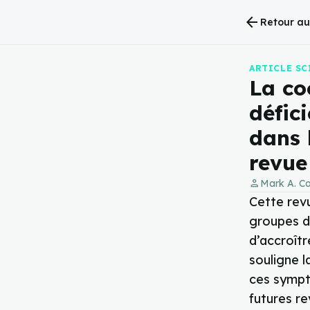
arrow_back
Retour au 
ARTICLE SC
La co
défic
dans 
revue
person
Mark A. Co
Cette rev
groupes d
d’accroîtr
souligne l
ces sympt
futures r