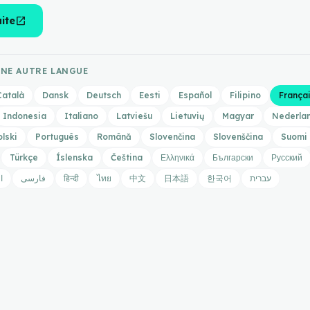
open_in_new
uite
UNE AUTRE LANGUE
Català
Dansk
Deutsch
Eesti
Español
Filipino
França
Indonesia
Italiano
Latviešu
Lietuvių
Magyar
Nederla
olski
Português
Română
Slovenčina
Slovenščina
Suomi
Türkçe
Íslenska
Čeština
Ελληνικά
Български
Русский
ا
فارسی
हिन्दी
ไทย
中文
日本語
한국어
עברית