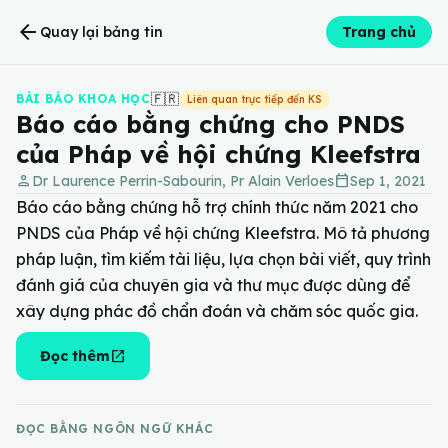
arrow_back
Quay lại bảng tin
Trang chủ
🇫🇷
BÀI BÁO KHOA HỌC
Liên quan trực tiếp đến KS
Báo cáo bằng chứng cho PNDS
của Pháp về hội chứng Kleefstra
person
calendar_today
Dr Laurence Perrin-Sabourin, Pr Alain Verloes
Sep 1, 2021
Báo cáo bằng chứng hỗ trợ chính thức năm 2021 cho
PNDS của Pháp về hội chứng Kleefstra. Mô tả phương
pháp luận, tìm kiếm tài liệu, lựa chọn bài viết, quy trình
đánh giá của chuyên gia và thư mục được dùng để
xây dựng phác đồ chẩn đoán và chăm sóc quốc gia.
open_in_new
Đọc thêm
ĐỌC BẰNG NGÔN NGỮ KHÁC