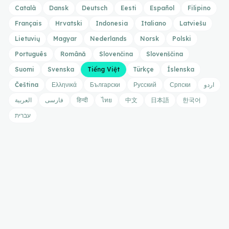
Català
Dansk
Deutsch
Eesti
Español
Filipino
Français
Hrvatski
Indonesia
Italiano
Latviešu
Lietuvių
Magyar
Nederlands
Norsk
Polski
Português
Română
Slovenčina
Slovenščina
Suomi
Svenska
Tiếng Việt
Türkçe
Íslenska
Čeština
Ελληνικά
Български
Русский
Српски
اردو
العربية
فارسی
हिन्दी
ไทย
中文
日本語
한국어
עברית