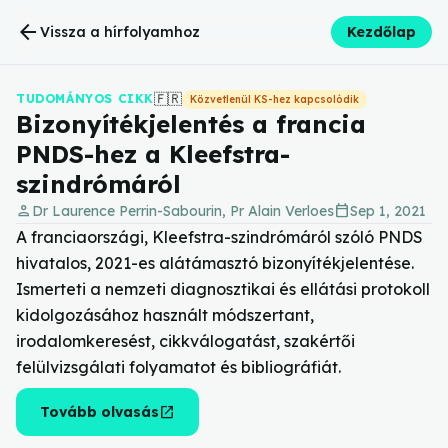
arrow_back
Vissza a hírfolyamhoz
Kezdőlap
🇫🇷
TUDOMÁNYOS CIKK
Közvetlenül KS-hez kapcsolódik
Bizonyítékjelentés a francia
PNDS-hez a Kleefstra-
szindrómáról
person
calendar_today
Dr Laurence Perrin-Sabourin, Pr Alain Verloes
Sep 1, 2021
A franciaországi, Kleefstra-szindrómáról szóló PNDS
hivatalos, 2021-es alátámasztó bizonyítékjelentése.
Ismerteti a nemzeti diagnosztikai és ellátási protokoll
kidolgozásához használt módszertant,
irodalomkeresést, cikkválogatást, szakértői
felülvizsgálati folyamatot és bibliográfiát.
open_in_new
Tovább olvasás