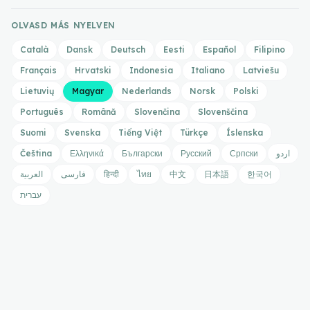
OLVASD MÁS NYELVEN
Català
Dansk
Deutsch
Eesti
Español
Filipino
Français
Hrvatski
Indonesia
Italiano
Latviešu
Lietuvių
Magyar
Nederlands
Norsk
Polski
Português
Română
Slovenčina
Slovenščina
Suomi
Svenska
Tiếng Việt
Türkçe
Íslenska
Čeština
Ελληνικά
Български
Русский
Српски
اردو
العربية
فارسی
हिन्दी
ไทย
中文
日本語
한국어
עברית