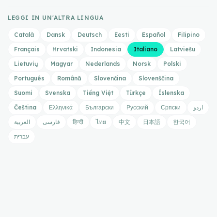
LEGGI IN UN'ALTRA LINGUA
Català
Dansk
Deutsch
Eesti
Español
Filipino
Français
Hrvatski
Indonesia
Italiano
Latviešu
Lietuvių
Magyar
Nederlands
Norsk
Polski
Português
Română
Slovenčina
Slovenščina
Suomi
Svenska
Tiếng Việt
Türkçe
Íslenska
Čeština
Ελληνικά
Български
Русский
Српски
اردو
العربية
فارسی
हिन्दी
ไทย
中文
日本語
한국어
עברית