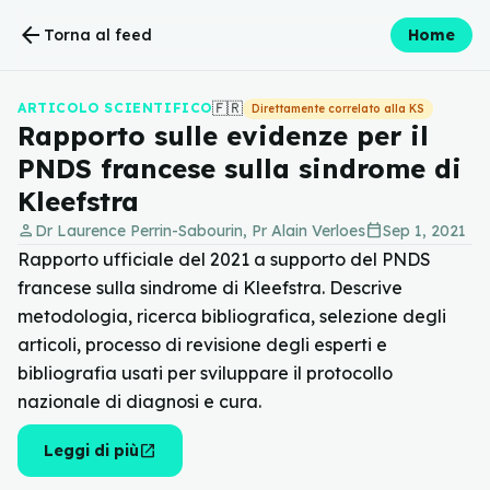
arrow_back
Torna al feed
Home
🇫🇷
ARTICOLO SCIENTIFICO
Direttamente correlato alla KS
Rapporto sulle evidenze per il
PNDS francese sulla sindrome di
Kleefstra
person
calendar_today
Dr Laurence Perrin-Sabourin, Pr Alain Verloes
Sep 1, 2021
Rapporto ufficiale del 2021 a supporto del PNDS
francese sulla sindrome di Kleefstra. Descrive
metodologia, ricerca bibliografica, selezione degli
articoli, processo di revisione degli esperti e
bibliografia usati per sviluppare il protocollo
nazionale di diagnosi e cura.
open_in_new
Leggi di più