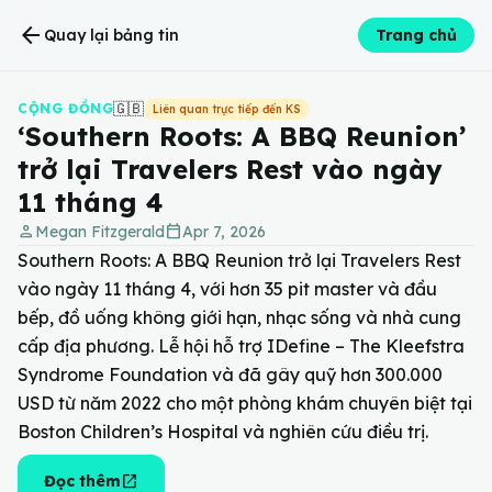
arrow_back
Quay lại bảng tin
Trang chủ
🇬🇧
CỘNG ĐỒNG
Liên quan trực tiếp đến KS
‘Southern Roots: A BBQ Reunion’
trở lại Travelers Rest vào ngày
11 tháng 4
person
calendar_today
Megan Fitzgerald
Apr 7, 2026
Southern Roots: A BBQ Reunion trở lại Travelers Rest
vào ngày 11 tháng 4, với hơn 35 pit master và đầu
bếp, đồ uống không giới hạn, nhạc sống và nhà cung
cấp địa phương. Lễ hội hỗ trợ IDefine – The Kleefstra
Syndrome Foundation và đã gây quỹ hơn 300.000
USD từ năm 2022 cho một phòng khám chuyên biệt tại
Boston Children’s Hospital và nghiên cứu điều trị.
open_in_new
Đọc thêm