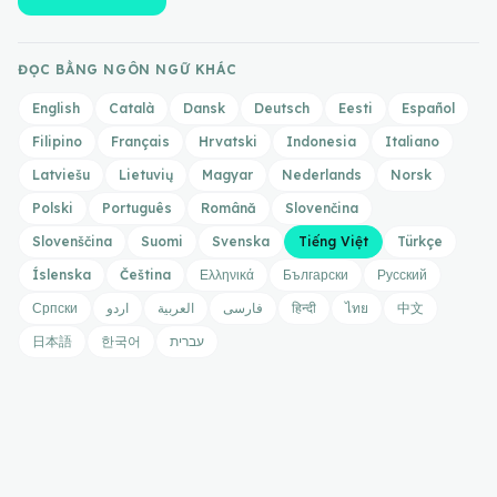
ĐỌC BẰNG NGÔN NGỮ KHÁC
English
Català
Dansk
Deutsch
Eesti
Español
Filipino
Français
Hrvatski
Indonesia
Italiano
Latviešu
Lietuvių
Magyar
Nederlands
Norsk
Polski
Português
Română
Slovenčina
Slovenščina
Suomi
Svenska
Tiếng Việt
Türkçe
Íslenska
Čeština
Ελληνικά
Български
Русский
Српски
اردو
العربية
فارسی
हिन्दी
ไทย
中文
日本語
한국어
עברית