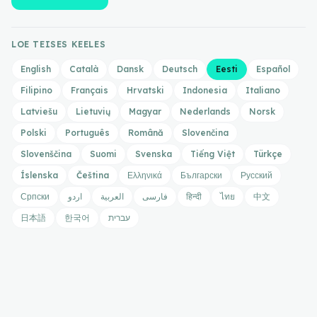
LOE TEISES KEELES
English
Català
Dansk
Deutsch
Eesti
Español
Filipino
Français
Hrvatski
Indonesia
Italiano
Latviešu
Lietuvių
Magyar
Nederlands
Norsk
Polski
Português
Română
Slovenčina
Slovenščina
Suomi
Svenska
Tiếng Việt
Türkçe
Íslenska
Čeština
Ελληνικά
Български
Русский
Српски
اردو
العربية
فارسی
हिन्दी
ไทย
中文
日本語
한국어
עברית