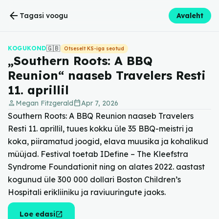
arrow_back
Tagasi voogu
Avaleht
🇬🇧
KOGUKOND
Otseselt KS-iga seotud
„Southern Roots: A BBQ
Reunion“ naaseb Travelers Resti
11. aprillil
person
calendar_today
Megan Fitzgerald
Apr 7, 2026
Southern Roots: A BBQ Reunion naaseb Travelers
Resti 11. aprillil, tuues kokku üle 35 BBQ-meistri ja
koka, piiramatud joogid, elava muusika ja kohalikud
müüjad. Festival toetab IDefine – The Kleefstra
Syndrome Foundationit ning on alates 2022. aastast
kogunud üle 300 000 dollari Boston Children’s
Hospitali erikliiniku ja raviuuringute jaoks.
open_in_new
Loe edasi