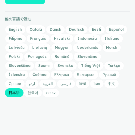
他の言語で読む
English
Català
Dansk
Deutsch
Eesti
Español
Filipino
Français
Hrvatski
Indonesia
Italiano
Latviešu
Lietuvių
Magyar
Nederlands
Norsk
Polski
Português
Română
Slovenčina
Slovenščina
Suomi
Svenska
Tiếng Việt
Türkçe
Íslenska
Čeština
Ελληνικά
Български
Русский
Српски
اردو
العربية
فارسی
हिन्दी
ไทย
中文
日本語
한국어
עברית