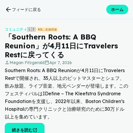
arrow_back
フィードに戻る
ホーム
🇬🇧
コミュニティ
KSに直接関連
「Southern Roots: A BBQ
Reunion」が4月11日にTravelers
Restに戻ってくる
person
calendar_today
Megan Fitzgerald
Apr 7, 2026
Southern Roots: A BBQ Reunionが4月11日にTravelers
Restで開催され、35人以上のピットマスターとシェフ、
飲み放題、ライブ音楽、地元ベンダーが登場します。この
フェスティバルはIDefine – The Kleefstra Syndrome
Foundationを支援し、2022年以来、Boston Children’s
Hospitalの専門クリニックと治療研究のために30万ドル
以上を集めています。
open_in_new
続きを読む