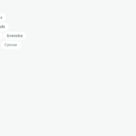
is
nds
Svenska
Српски