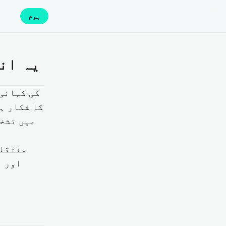
ہوم
یہ انمو
منتقلی
اور ن