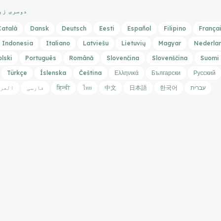
دوسری زب
Català
Dansk
Deutsch
Eesti
Español
Filipino
França
Indonesia
Italiano
Latviešu
Lietuvių
Magyar
Nederla
olski
Português
Română
Slovenčina
Slovenščina
Suomi
Türkçe
Íslenska
Čeština
Ελληνικά
Български
Русский
עברית
한국어
日本語
中文
ไทย
हिन्दी
فارسی
العر