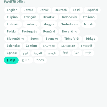
他の言語で読む
English
Català
Dansk
Deutsch
Eesti
Español
Filipino
Français
Hrvatski
Indonesia
Italiano
Latviešu
Lietuvių
Magyar
Nederlands
Norsk
Polski
Português
Română
Slovenčina
Slovenščina
Suomi
Svenska
Tiếng Việt
Türkçe
Íslenska
Čeština
Ελληνικά
Български
Русский
Српски
اردو
العربية
فارسی
हिन्दी
ไทย
中文
日本語
한국어
עברית