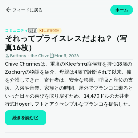
arrow_back
フィードに戻る
ホーム
🇬🇧
コミュニティ
KSに直接関連
それってプライスレスだよね？（写
真16枚）
person
calendar_today
Brittany - the Chive
Mar 3, 2026
Chive Charitiesは、重度のKleefstra症候群を持つ18歳の
Zacharyの物語を紹介。母親は4歳で診断されて以来、彼
を介護してきた。寄付者は、安全な移乗、呼吸と座位の支
援、入浴や音楽、家族との時間、屋外でブランコに乗ると
いった日々の喜びを取り戻すため、14,470ドルの天井走
行式Hoyerリフトとアクセシブルなブランコを提供した。
open_in_new
続きを読む