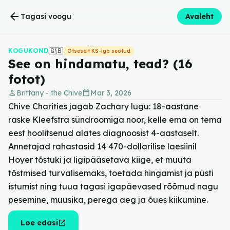
arrow_back
Tagasi voogu
Avaleht
🇬🇧
KOGUKOND
Otseselt KS-iga seotud
See on hindamatu, tead? (16
fotot)
person
calendar_today
Brittany - the Chive
Mar 3, 2026
Chive Charities jagab Zachary lugu: 18-aastane
raske Kleefstra sündroomiga noor, kelle ema on tema
eest hoolitsenud alates diagnoosist 4-aastaselt.
Annetajad rahastasid 14 470-dollarilise laesiinil
Hoyer tõstuki ja ligipääsetava kiige, et muuta
tõstmised turvalisemaks, toetada hingamist ja püsti
istumist ning tuua tagasi igapäevased rõõmud nagu
pesemine, muusika, perega aeg ja õues kiikumine.
open_in_new
Loe edasi