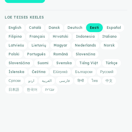
LOE TEISES KEELES
English
Català
Dansk
Deutsch
Eesti
Español
Filipino
Français
Hrvatski
Indonesia
Italiano
Latviešu
Lietuvių
Magyar
Nederlands
Norsk
Polski
Português
Română
Slovenčina
Slovenščina
Suomi
Svenska
Tiếng Việt
Türkçe
Íslenska
Čeština
Ελληνικά
Български
Русский
Српски
اردو
العربية
فارسی
हिन्दी
ไทย
中文
日本語
한국어
עברית