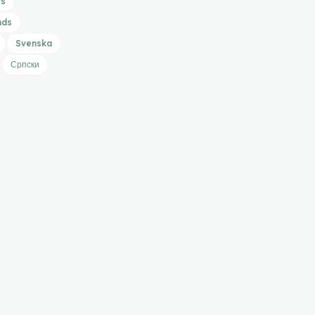
is
nds
Svenska
Српски