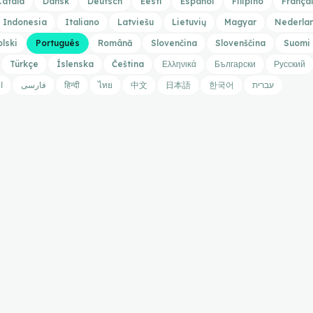
Català
Dansk
Deutsch
Eesti
Español
Filipino
França
Indonesia
Italiano
Latviešu
Lietuvių
Magyar
Nederla
olski
Português
Română
Slovenčina
Slovenščina
Suomi
Türkçe
Íslenska
Čeština
Ελληνικά
Български
Русский
ا
فارسی
हिन्दी
ไทย
中文
日本語
한국어
עברית