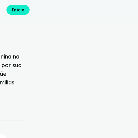
Início
nina na
 por sua
mãe
mílias