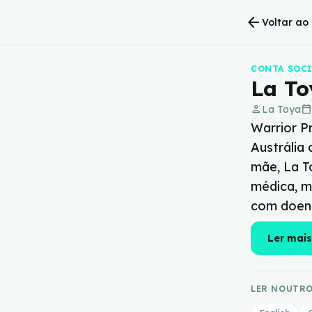
arrow_back
Voltar ao
CONTA SOC
La To
person
calendar_today
La Toya
Warrior P
Austrália
mãe, La To
médica, m
com doenç
Ler mais
LER NOUTRO