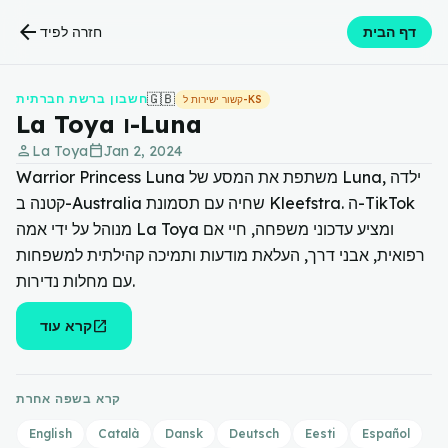
arrow_back
דף הבית
חזרה לפיד
🇬🇧
חשבון ברשת חברתית
קשור ישירות ל-KS
La Toya ו-Luna
person
calendar_today
La Toya
Jan 2, 2024
Warrior Princess Luna משתפת את המסע של Luna, ילדה
קטנה ב-Australia שחיה עם תסמונת Kleefstra. ה-TikTok
מנוהל על ידי אמה La Toya ומציע עדכוני משפחה, חיי אם
רפואית, אבני דרך, העלאת מודעות ותמיכה קהילתית למשפחות
עם מחלות נדירות.
open_in_new
קרא עוד
קרא בשפה אחרת
English
Català
Dansk
Deutsch
Eesti
Español