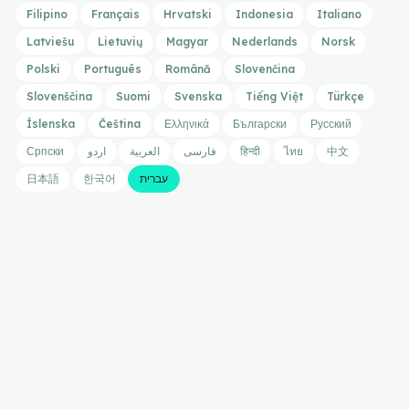
Filipino
Français
Hrvatski
Indonesia
Italiano
Latviešu
Lietuvių
Magyar
Nederlands
Norsk
Polski
Português
Română
Slovenčina
Slovenščina
Suomi
Svenska
Tiếng Việt
Türkçe
Íslenska
Čeština
Ελληνικά
Български
Русский
中文
ไทย
हिन्दी
فارسی
العربية
اردو
Српски
עברית
한국어
日本語