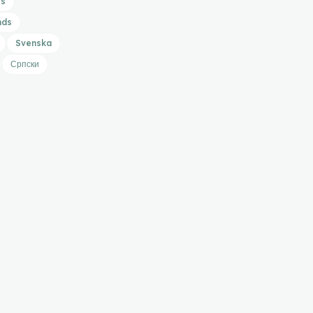
is
nds
Svenska
Српски