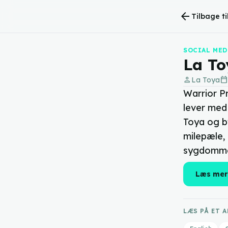
arrow_back
Tilbage ti
SOCIAL ME
La To
person
calendar_today
La Toya
Warrior Pr
lever med
Toya og b
milepæle, 
sygdomm
Læs mer
LÆS PÅ ET 