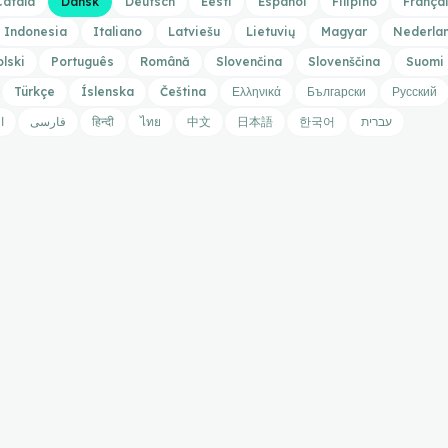
Català
Dansk
Deutsch
Eesti
Español
Filipino
França
Indonesia
Italiano
Latviešu
Lietuvių
Magyar
Nederla
olski
Português
Română
Slovenčina
Slovenščina
Suomi
Türkçe
Íslenska
Čeština
Ελληνικά
Български
Русский
ا
فارسی
हिन्दी
ไทย
中文
日本語
한국어
עברית