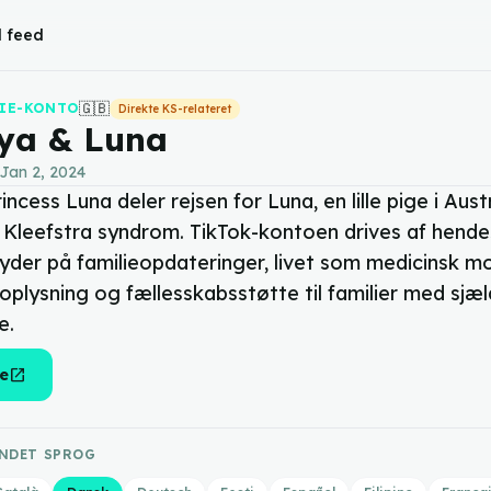
l feed
🇬🇧
DIE-KONTO
Direkte KS-relateret
ya & Luna
Jan 2, 2024
incess Luna deler rejsen for Luna, en lille pige i Austr
 Kleefstra syndrom. TikTok-kontoen drives af hend
yder på familieopdateringer, livet som medicinsk mo
oplysning og fællesskabsstøtte til familier med sjæ
e.
open_in_new
e
ANDET SPROG