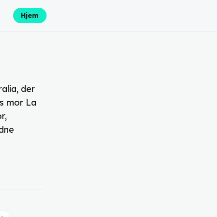
Hjem
alia, der
es mor La
r,
ldne