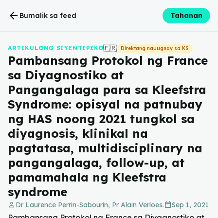
arrow_back
Bumalik sa feed
Tahanan
🇫🇷
ARTIKULONG SIYENTIPIKO
Direktang nauugnay sa KS
Pambansang Protokol ng France
sa Diyagnostiko at
Pangangalaga para sa Kleefstra
Syndrome: opisyal na patnubay
ng HAS noong 2021 tungkol sa
diyagnosis, klinikal na
pagtatasa, multidisciplinary na
pangangalaga, follow-up, at
pamamahala ng Kleefstra
syndrome
person
calendar_today
Dr Laurence Perrin-Sabourin, Pr Alain Verloes.
Sep 1, 2021
Pambansang Protokol ng France sa Diyagnostiko at