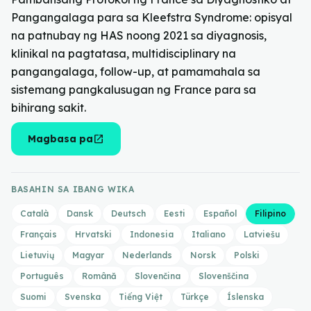
Pangangalaga para sa Kleefstra Syndrome: opisyal
na patnubay ng HAS noong 2021 sa diyagnosis,
klinikal na pagtatasa, multidisciplinary na
pangangalaga, follow-up, at pamamahala sa
sistemang pangkalusugan ng France para sa
bihirang sakit.
open_in_new
Magbasa pa
BASAHIN SA IBANG WIKA
Català
Dansk
Deutsch
Eesti
Español
Filipino
Français
Hrvatski
Indonesia
Italiano
Latviešu
Lietuvių
Magyar
Nederlands
Norsk
Polski
Português
Română
Slovenčina
Slovenščina
Suomi
Svenska
Tiếng Việt
Türkçe
Íslenska