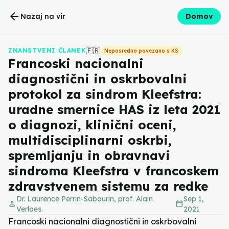
arrow_back
Nazaj na vir
Domov
🇫🇷
ZNANSTVENI ČLANEK
Neposredno povezano s KS
Francoski nacionalni
diagnostični in oskrbovalni
protokol za sindrom Kleefstra:
uradne smernice HAS iz leta 2021
o diagnozi, klinični oceni,
multidisciplinarni oskrbi,
spremljanju in obravnavi
sindroma Kleefstra v francoskem
zdravstvenem sistemu za redke
Dr. Laurence Perrin-Sabourin, prof. Alain
Sep 1,
person
calendar_today
Verloes.
2021
Francoski nacionalni diagnostični in oskrbovalni