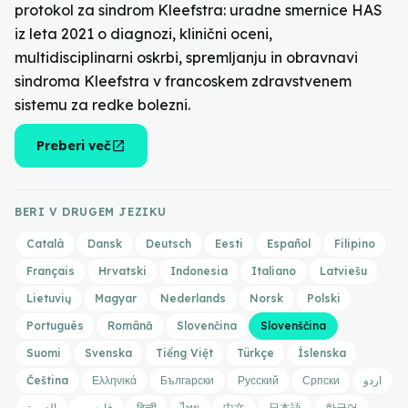
protokol za sindrom Kleefstra: uradne smernice HAS
iz leta 2021 o diagnozi, klinični oceni,
multidisciplinarni oskrbi, spremljanju in obravnavi
sindroma Kleefstra v francoskem zdravstvenem
sistemu za redke bolezni.
open_in_new
Preberi več
BERI V DRUGEM JEZIKU
Català
Dansk
Deutsch
Eesti
Español
Filipino
Français
Hrvatski
Indonesia
Italiano
Latviešu
Lietuvių
Magyar
Nederlands
Norsk
Polski
Português
Română
Slovenčina
Slovenščina
Suomi
Svenska
Tiếng Việt
Türkçe
Íslenska
Čeština
Ελληνικά
Български
Русский
Српски
اردو
العربية
فارسی
हिन्दी
ไทย
中文
日本語
한국어