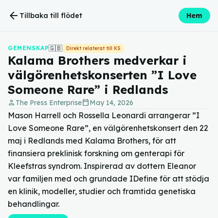
arrow_back
Tillbaka till flödet
Hem
🇬🇧
GEMENSKAP
Direkt relaterat till KS
Kalama Brothers medverkar i
välgörenhetskonserten ”I Love
Someone Rare” i Redlands
person
calendar_today
The Press Enterprise
May 14, 2026
Mason Harrell och Rossella Leonardi arrangerar ”I
Love Someone Rare”, en välgörenhetskonsert den 22
maj i Redlands med Kalama Brothers, för att
finansiera preklinisk forskning om genterapi för
Kleefstras syndrom. Inspirerad av dottern Eleanor
var familjen med och grundade IDefine för att stödja
en klinik, modeller, studier och framtida genetiska
behandlingar.