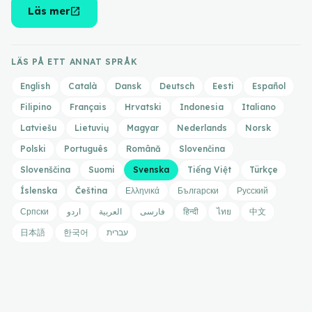
open_in_new
Läs mer
LÄS PÅ ETT ANNAT SPRÅK
English
Català
Dansk
Deutsch
Eesti
Español
Filipino
Français
Hrvatski
Indonesia
Italiano
Latviešu
Lietuvių
Magyar
Nederlands
Norsk
Polski
Português
Română
Slovenčina
Slovenščina
Suomi
Svenska
Tiếng Việt
Türkçe
Íslenska
Čeština
Ελληνικά
Български
Русский
Српски
اردو
العربية
فارسی
हिन्दी
ไทย
中文
日本語
한국어
עברית