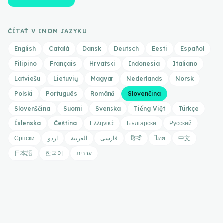
ČÍTAŤ V INOM JAZYKU
English
Català
Dansk
Deutsch
Eesti
Español
Filipino
Français
Hrvatski
Indonesia
Italiano
Latviešu
Lietuvių
Magyar
Nederlands
Norsk
Polski
Português
Română
Slovenčina
Slovenščina
Suomi
Svenska
Tiếng Việt
Türkçe
Íslenska
Čeština
Ελληνικά
Български
Русский
Српски
اردو
العربية
فارسی
हिन्दी
ไทย
中文
日本語
한국어
עברית