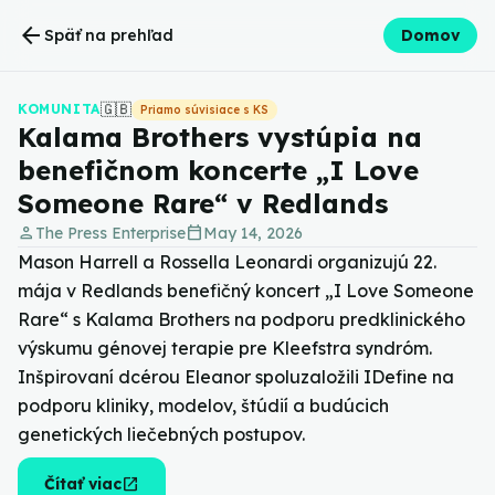
arrow_back
Späť na prehľad
Domov
🇬🇧
KOMUNITA
Priamo súvisiace s KS
Kalama Brothers vystúpia na
benefičnom koncerte „I Love
Someone Rare“ v Redlands
person
calendar_today
The Press Enterprise
May 14, 2026
Mason Harrell a Rossella Leonardi organizujú 22.
mája v Redlands benefičný koncert „I Love Someone
Rare“ s Kalama Brothers na podporu predklinického
výskumu génovej terapie pre Kleefstra syndróm.
Inšpirovaní dcérou Eleanor spoluzaložili IDefine na
podporu kliniky, modelov, štúdií a budúcich
genetických liečebných postupov.
open_in_new
Čítať viac