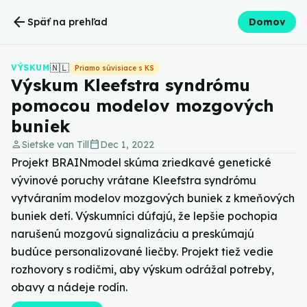
arrow_back
Späť na prehľad
Domov
🇳🇱
VÝSKUM
Priamo súvisiace s KS
Výskum Kleefstra syndrómu
pomocou modelov mozgových
buniek
person
calendar_today
Sietske van Till
Dec 1, 2022
Projekt BRAINmodel skúma zriedkavé genetické
vývinové poruchy vrátane Kleefstra syndrómu
vytváraním modelov mozgových buniek z kmeňových
buniek detí. Výskumníci dúfajú, že lepšie pochopia
narušenú mozgovú signalizáciu a preskúmajú
budúce personalizované liečby. Projekt tiež vedie
rozhovory s rodičmi, aby výskum odrážal potreby,
obavy a nádeje rodín.