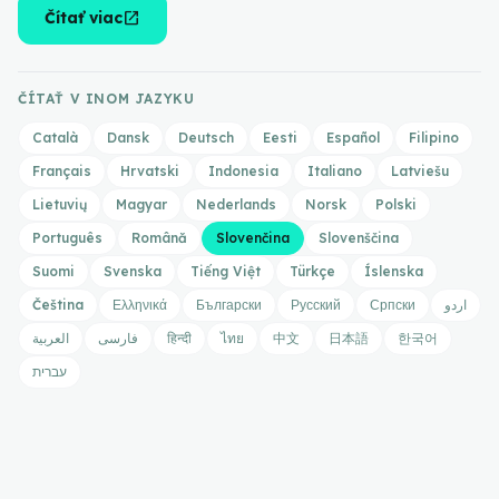
open_in_new
Čítať viac
ČÍTAŤ V INOM JAZYKU
Català
Dansk
Deutsch
Eesti
Español
Filipino
Français
Hrvatski
Indonesia
Italiano
Latviešu
Lietuvių
Magyar
Nederlands
Norsk
Polski
Português
Română
Slovenčina
Slovenščina
Suomi
Svenska
Tiếng Việt
Türkçe
Íslenska
Čeština
Ελληνικά
Български
Русский
Српски
اردو
العربية
فارسی
हिन्दी
ไทย
中文
日本語
한국어
עברית