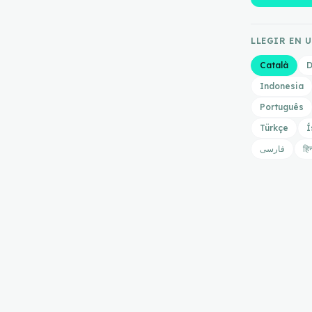
LLEGIR EN 
Català
D
Indonesia
Português
Türkçe
Í
فارسی
हिन