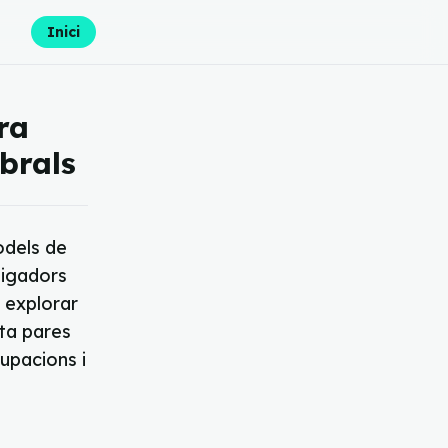
Inici
ra
brals
odels de
stigadors
i explorar
sta pares
cupacions i