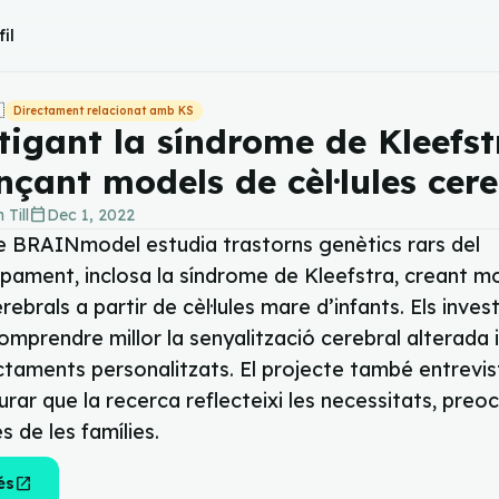
il

Directament relacionat amb KS
tigant la síndrome de Kleefst
nçant models de cèl·lules cere
calendar_today
 Till
Dec 1, 2022
te BRAINmodel estudia trastorns genètics rars del
pament, inclosa la síndrome de Kleefstra, creant m
cerebrals a partir de cèl·lules mare d’infants. Els inve
mprendre millor la senyalització cerebral alterada 
ctaments personalitzats. El projecte també entrevi
rar que la recerca reflecteixi les necessitats, preo
 de les famílies.
open_in_new
és