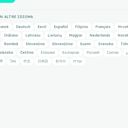
UN ALTRE IDIOMA
ansk
Deutsch
Eesti
Español
Filipino
Français
Hrvat
Italiano
Latviešu
Lietuvių
Magyar
Nederlands
Nors
Română
Slovenčina
Slovenščina
Suomi
Svenska
Tiến
slenska
Čeština
Ελληνικά
Български
Русский
Српски
و
्दी
ไทย
中文
日本語
한국어
עברית