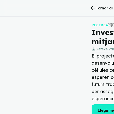
arrow_back
Tornar al f
🇳
RECERCA
Inves
mitja
person
Sietske van
El projec
desenvolu
cèl·lules 
esperen co
futurs tra
per assegu
esperances
Llegir m