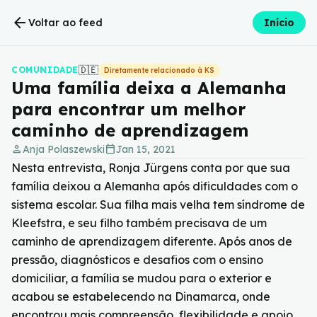
arrow_back
Voltar ao feed
Início
🇩🇪
COMUNIDADE
Diretamente relacionado à KS
Uma família deixa a Alemanha
para encontrar um melhor
caminho de aprendizagem
person
calendar_today
Anja Polaszewski
Jan 15, 2021
Nesta entrevista, Ronja Jürgens conta por que sua
família deixou a Alemanha após dificuldades com o
sistema escolar. Sua filha mais velha tem síndrome de
Kleefstra, e seu filho também precisava de um
caminho de aprendizagem diferente. Após anos de
pressão, diagnósticos e desafios com o ensino
domiciliar, a família se mudou para o exterior e
acabou se estabelecendo na Dinamarca, onde
encontrou mais compreensão, flexibilidade e apoio