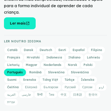
para a forma individual de aprender de cada
criança.
open_in_new
Ler mais
LER NOUTRO IDIOMA
Català
Dansk
Deutsch
Eesti
Español
Filipino
Français
Hrvatski
Indonesia
Italiano
Latviešu
Lietuvių
Magyar
Nederlands
Norsk
Polski
Português
Română
Slovenčina
Slovenščina
Suomi
Svenska
Tiếng Việt
Türkçe
Íslenska
Čeština
Ελληνικά
Български
Русский
Српски
اردو
العربية
فارسی
हिन्दी
ไทย
中文
日本語
한국어
עברית