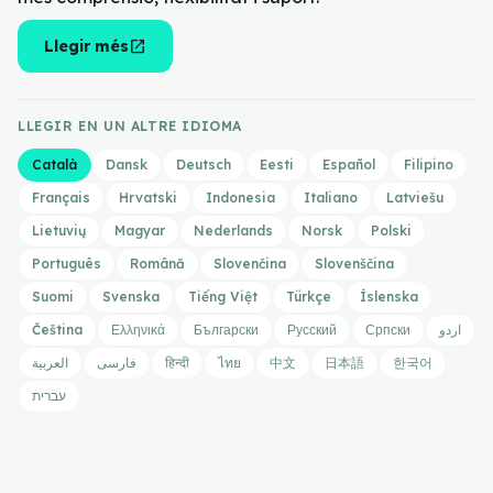
open_in_new
Llegir més
LLEGIR EN UN ALTRE IDIOMA
Català
Dansk
Deutsch
Eesti
Español
Filipino
Français
Hrvatski
Indonesia
Italiano
Latviešu
Lietuvių
Magyar
Nederlands
Norsk
Polski
Português
Română
Slovenčina
Slovenščina
Suomi
Svenska
Tiếng Việt
Türkçe
Íslenska
Čeština
Ελληνικά
Български
Русский
Српски
اردو
العربية
فارسی
हिन्दी
ไทย
中文
日本語
한국어
עברית