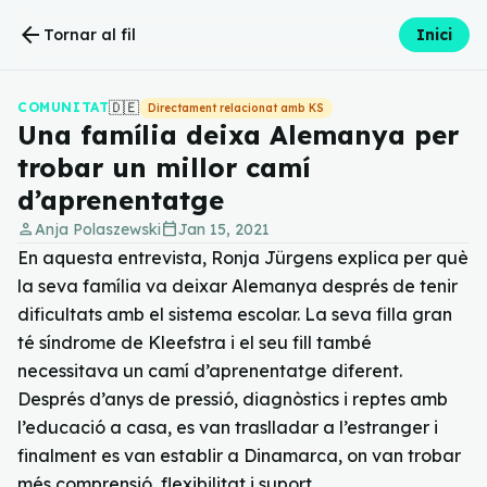
arrow_back
Tornar al fil
Inici
🇩🇪
COMUNITAT
Directament relacionat amb KS
Una família deixa Alemanya per
trobar un millor camí
d’aprenentatge
person
calendar_today
Anja Polaszewski
Jan 15, 2021
En aquesta entrevista, Ronja Jürgens explica per què
la seva família va deixar Alemanya després de tenir
dificultats amb el sistema escolar. La seva filla gran
té síndrome de Kleefstra i el seu fill també
necessitava un camí d’aprenentatge diferent.
Després d’anys de pressió, diagnòstics i reptes amb
l’educació a casa, es van traslladar a l’estranger i
finalment es van establir a Dinamarca, on van trobar
més comprensió, flexibilitat i suport.