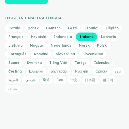
LEGGI IN UN'ALTRA LINGUA
Català
Dansk
Deutsch
Eesti
Español
Filipino
Français
Hrvatski
Indonesia
Italiano
Latviešu
Lietuvių
Magyar
Nederlands
Norsk
Polski
Português
Română
Slovenčina
Slovenščina
Suomi
Svenska
Tiếng Việt
Türkçe
Íslenska
Čeština
Ελληνικά
Български
Русский
Српски
اردو
العربية
فارسی
हिन्दी
ไทย
中文
日本語
한국어
עברית