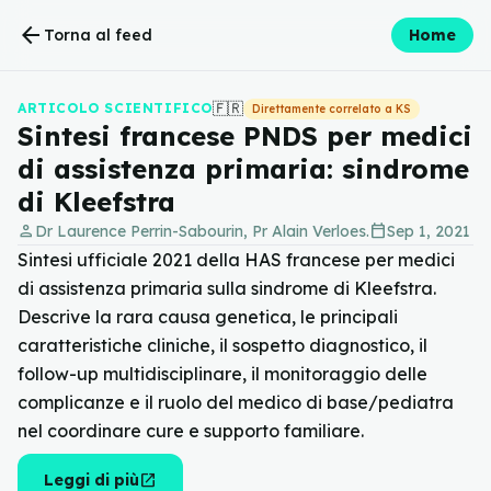
arrow_back
Torna al feed
Home
🇫🇷
ARTICOLO SCIENTIFICO
Direttamente correlato a KS
Sintesi francese PNDS per medici
di assistenza primaria: sindrome
di Kleefstra
person
calendar_today
Dr Laurence Perrin-Sabourin, Pr Alain Verloes.
Sep 1, 2021
Sintesi ufficiale 2021 della HAS francese per medici
di assistenza primaria sulla sindrome di Kleefstra.
Descrive la rara causa genetica, le principali
caratteristiche cliniche, il sospetto diagnostico, il
follow-up multidisciplinare, il monitoraggio delle
complicanze e il ruolo del medico di base/pediatra
nel coordinare cure e supporto familiare.
open_in_new
Leggi di più