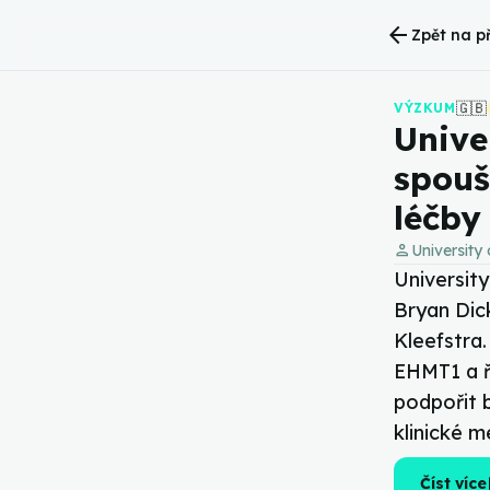
arrow_back
Zpět na p
🇬🇧
VÝZKUM
Unive
spouš
léčby
person
University
University
Bryan Dic
Kleefstra.
EHMT1 a ř
podpořit 
klinické 
op
Číst více