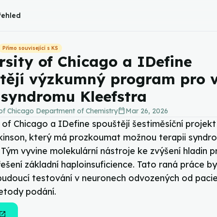
řehled
Přímo související s KS
rsity of Chicago a IDefine
tějí výzkumný program pro 
 syndromu Kleefstra
calendar_today
 of Chicago Department of Chemistry
Mar 26, 2026
 of Chicago a IDefine spouštějí šestiměsíční projek
kinson, který má prozkoumat možnou terapii syndr
 Tým vyvine molekulární nástroje ke zvýšení hladin p
ešení základní haploinsuficience. Tato raná práce b
budoucí testování v neuronech odvozených od paci
metody podání.
en_in_new