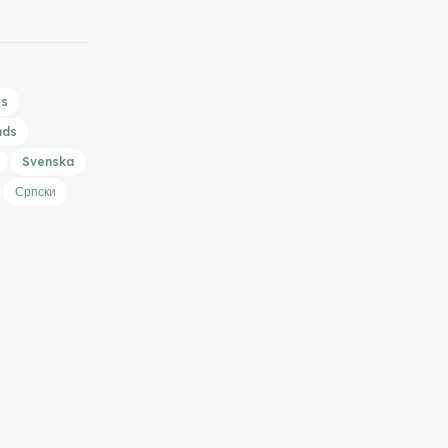
is
nds
Svenska
Српски