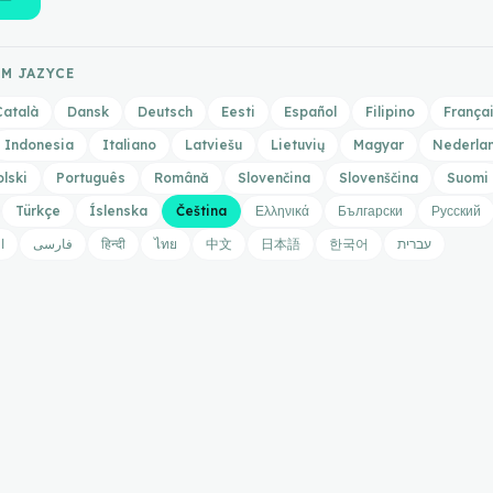
ÉM JAZYCE
Català
Dansk
Deutsch
Eesti
Español
Filipino
França
Indonesia
Italiano
Latviešu
Lietuvių
Magyar
Nederla
olski
Português
Română
Slovenčina
Slovenščina
Suomi
Türkçe
Íslenska
Čeština
Ελληνικά
Български
Русский
ا
فارسی
हिन्दी
ไทย
中文
日本語
한국어
עברית