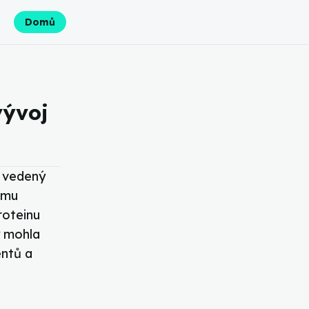
Domů
vývoj
t vedený
omu
roteinu
y mohla
entů a