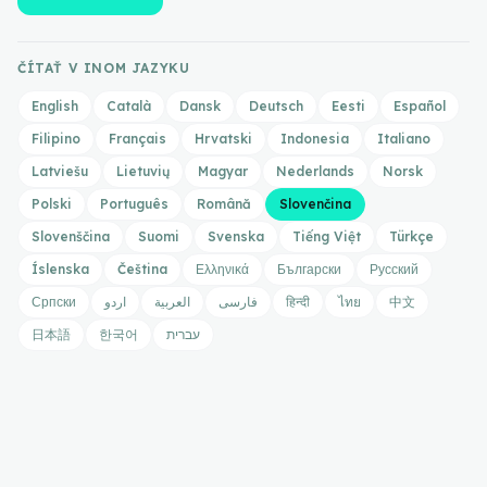
ČÍTAŤ V INOM JAZYKU
English
Català
Dansk
Deutsch
Eesti
Español
Filipino
Français
Hrvatski
Indonesia
Italiano
Latviešu
Lietuvių
Magyar
Nederlands
Norsk
Polski
Português
Română
Slovenčina
Slovenščina
Suomi
Svenska
Tiếng Việt
Türkçe
Íslenska
Čeština
Ελληνικά
Български
Русский
Српски
اردو
العربية
فارسی
हिन्दी
ไทย
中文
日本語
한국어
עברית