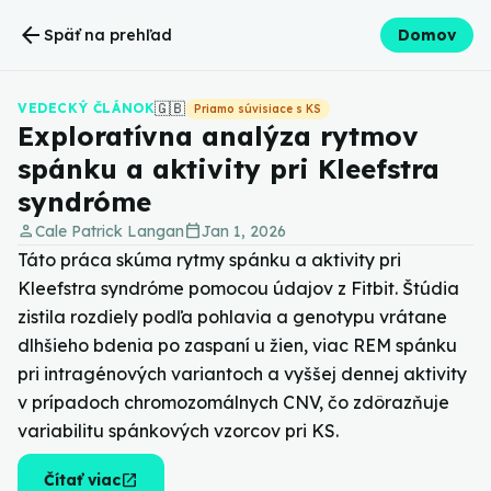
arrow_back
Späť na prehľad
Domov
🇬🇧
VEDECKÝ ČLÁNOK
Priamo súvisiace s KS
Exploratívna analýza rytmov
spánku a aktivity pri Kleefstra
syndróme
person
calendar_today
Cale Patrick Langan
Jan 1, 2026
Táto práca skúma rytmy spánku a aktivity pri
Kleefstra syndróme pomocou údajov z Fitbit. Štúdia
zistila rozdiely podľa pohlavia a genotypu vrátane
dlhšieho bdenia po zaspaní u žien, viac REM spánku
pri intragénových variantoch a vyššej dennej aktivity
v prípadoch chromozomálnych CNV, čo zdôrazňuje
variabilitu spánkových vzorcov pri KS.
open_in_new
Čítať viac