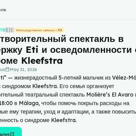
нте
🇪🇸
ТВ
Непосредственно связано с KS
творительный спектакль в
ржку Eti и осведомленности 
оме Kleefstra
calendar_today
lus
May 31, 2026
Eti” — жизнерадостный 5-летний мальчик из Vélez-Má
 синдромом Kleefstra. Его семья организует
ительный театральный спектакль Molière’s El Avaro в
 18:00 в Málaga, чтобы помочь покрыть расходы на
ые ему терапии, уход и адаптации, а также повысить
нность о синдроме Kleefstra.
open_in_new
алее