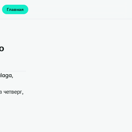
Главная
о
laga,
 четверг,