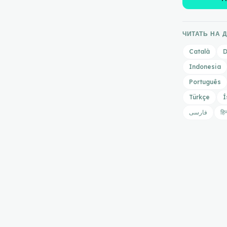
ЧИТАТЬ НА 
Català
D
Indonesia
Português
Türkçe
Í
فارسی
हिन