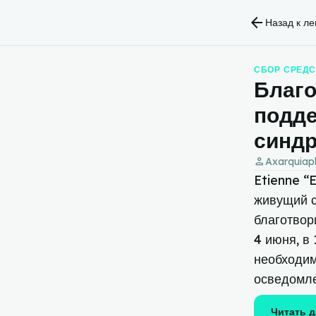
arrow_back
Назад к ле
СБОР СРЕДС
Благо
подде
синдр
person
Axarquiap
Etienne “
живущий с
благотвор
4 июня, в
необходим
осведомле
Читать д