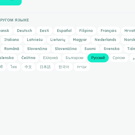
ДРУГОМ ЯЗЫКЕ
ansk
Deutsch
Eesti
Español
Filipino
Français
Hrvat
Italiano
Latviešu
Lietuvių
Magyar
Nederlands
Nors
Română
Slovenčina
Slovenščina
Suomi
Svenska
Tiến
slenska
Čeština
Ελληνικά
Български
Русский
Српски
و
्दी
ไทย
中文
日本語
한국어
עברית