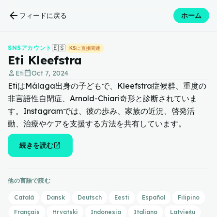
arrow_back
フィードに戻る
ホーム
🇪🇸
SNSアカウント
KSに直接関連
Eti Kleefstra
person
calendar_today
Eti
Oct 7, 2024
EtiはMálaga出身の子どもで、Kleefstra症候群、重度の
非言語性自閉症、Arnold-Chiari奇形と診断されていま
す。Instagramでは、彼の歩み、家族の近況、啓発活
動、治療やケアを支援する方法を共有しています。
open_in_new
続きを読む
他の言語で読む
Català
Dansk
Deutsch
Eesti
Español
Filipino
Français
Hrvatski
Indonesia
Italiano
Latviešu