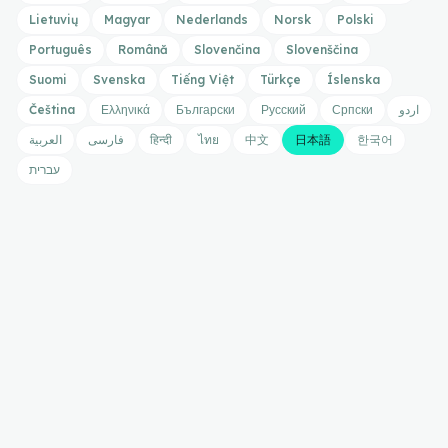
Lietuvių
Magyar
Nederlands
Norsk
Polski
Português
Română
Slovenčina
Slovenščina
Suomi
Svenska
Tiếng Việt
Türkçe
Íslenska
Čeština
Ελληνικά
Български
Русский
Српски
اردو
العربية
فارسی
हिन्दी
ไทย
中文
日本語
한국어
עברית